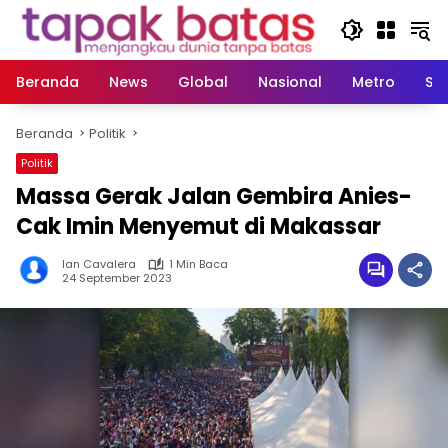
Langsung
ke
konten
Beranda
News
Global
Nasional
Metro
So
Beranda
Politik
Politik
Massa Gerak Jalan Gembira Anies-
Cak Imin Menyemut di Makassar
Ian Cavalera
1 Min Baca
24 September 2023