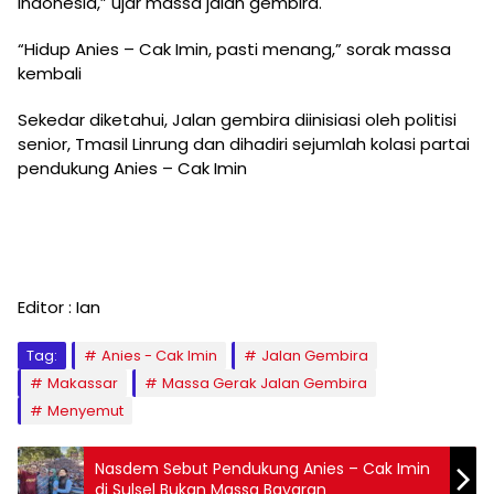
Indonesia,” ujar massa jalan gembira.
“Hidup Anies – Cak Imin, pasti menang,” sorak massa
kembali
Sekedar diketahui, Jalan gembira diinisiasi oleh politisi
senior, Tmasil Linrung dan dihadiri sejumlah kolasi partai
pendukung Anies – Cak Imin
Editor : Ian
Tag:
Anies - Cak Imin
Jalan Gembira
Makassar
Massa Gerak Jalan Gembira
Menyemut
Nasdem Sebut Pendukung Anies – Cak Imin
di Sulsel Bukan Massa Bayaran