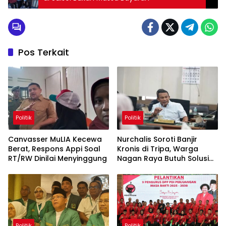
Pos Terkait
Politik
Politik
Canvasser MuLIA Kecewa
Nurchalis Soroti Banjir
Berat, Respons Appi Soal
Kronis di Tripa, Warga
RT/RW Dinilai Menyinggung
Nagan Raya Butuh Solusi
Permanen
Politik
Politik