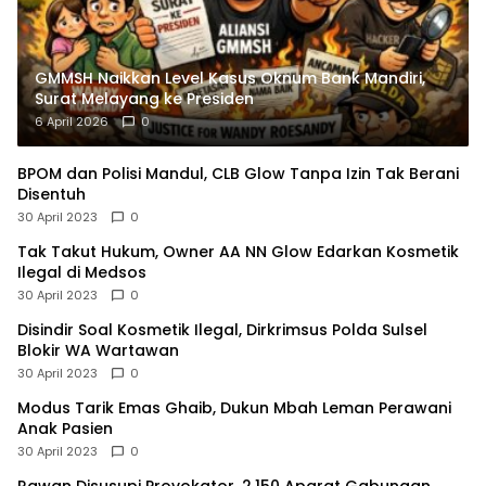
GMMSH Naikkan Level Kasus Oknum Bank Mandiri,
Surat Melayang ke Presiden
6 April 2026
0
BPOM dan Polisi Mandul, CLB Glow Tanpa Izin Tak Berani
Disentuh
30 April 2023
0
Tak Takut Hukum, Owner AA NN Glow Edarkan Kosmetik
Ilegal di Medsos
30 April 2023
0
Disindir Soal Kosmetik Ilegal, Dirkrimsus Polda Sulsel
Blokir WA Wartawan
30 April 2023
0
Modus Tarik Emas Ghaib, Dukun Mbah Leman Perawani
Anak Pasien
30 April 2023
0
Rawan Disusupi Provokator, 2.150 Aparat Gabungan