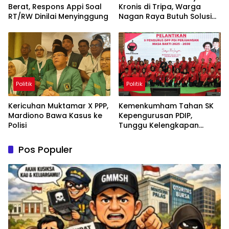
Berat, Respons Appi Soal
Kronis di Tripa, Warga
RT/RW Dinilai Menyinggung
Nagan Raya Butuh Solusi
Permanen
Politik
Politik
Kericuhan Muktamar X PPP,
Kemenkumham Tahan SK
Mardiono Bawa Kasus ke
Kepengurusan PDIP,
Polisi
Tunggu Kelengkapan
Administrasi
Pos Populer