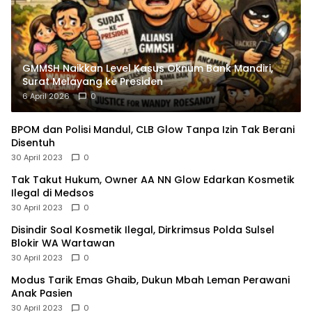
GMMSH Naikkan Level Kasus Oknum Bank Mandiri,
Surat Melayang ke Presiden
6 April 2026
0
BPOM dan Polisi Mandul, CLB Glow Tanpa Izin Tak Berani
Disentuh
30 April 2023
0
Tak Takut Hukum, Owner AA NN Glow Edarkan Kosmetik
Ilegal di Medsos
30 April 2023
0
Disindir Soal Kosmetik Ilegal, Dirkrimsus Polda Sulsel
Blokir WA Wartawan
30 April 2023
0
Modus Tarik Emas Ghaib, Dukun Mbah Leman Perawani
Anak Pasien
30 April 2023
0