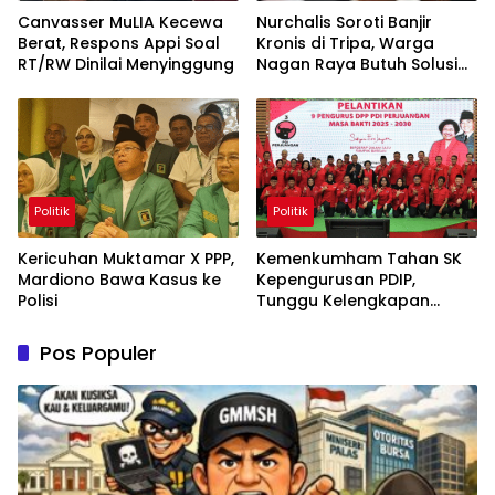
Canvasser MuLIA Kecewa
Nurchalis Soroti Banjir
Berat, Respons Appi Soal
Kronis di Tripa, Warga
RT/RW Dinilai Menyinggung
Nagan Raya Butuh Solusi
Permanen
Politik
Politik
Kericuhan Muktamar X PPP,
Kemenkumham Tahan SK
Mardiono Bawa Kasus ke
Kepengurusan PDIP,
Polisi
Tunggu Kelengkapan
Administrasi
Pos Populer