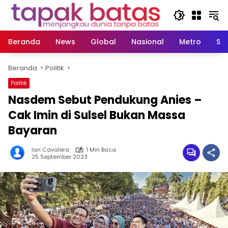
Langsung
ke
konten
Beranda
News
Global
Nasional
Metro
So
Beranda
Politik
Politik
Nasdem Sebut Pendukung Anies –
Cak Imin di Sulsel Bukan Massa
Bayaran
Ian Cavalera
1 Min Baca
25 September 2023