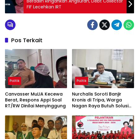
Berdalih Ringankan Angsuran, Debt Collector
FIF Lecehkan IRT
Pos Terkait
Politik
Politik
Canvasser MuLIA Kecewa
Nurchalis Soroti Banjir
Berat, Respons Appi Soal
Kronis di Tripa, Warga
RT/RW Dinilai Menyinggung
Nagan Raya Butuh Solusi
Permanen