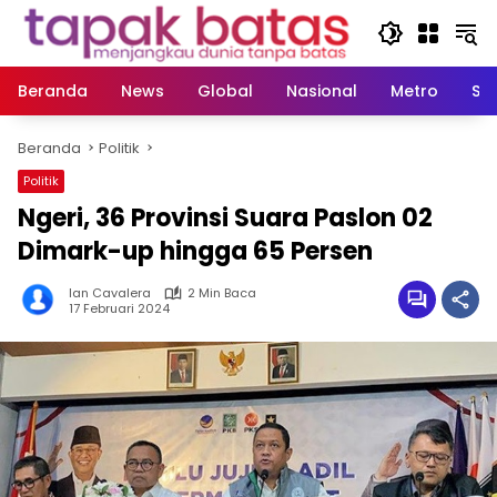
Langsung
ke
konten
Beranda
News
Global
Nasional
Metro
So
Beranda
Politik
Politik
Ngeri, 36 Provinsi Suara Paslon 02
Dimark-up hingga 65 Persen
Ian Cavalera
2 Min Baca
17 Februari 2024