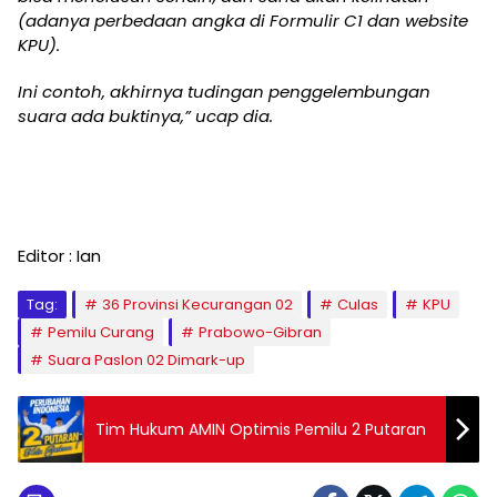
(adanya perbedaan angka di Formulir C1 dan website
KPU).
Ini contoh, akhirnya tudingan penggelembungan
suara ada buktinya,” ucap dia.
Editor : Ian
Tag:
36 Provinsi Kecurangan 02
Culas
KPU
Pemilu Curang
Prabowo-Gibran
Suara Paslon 02 Dimark-up
Tim Hukum AMIN Optimis Pemilu 2 Putaran