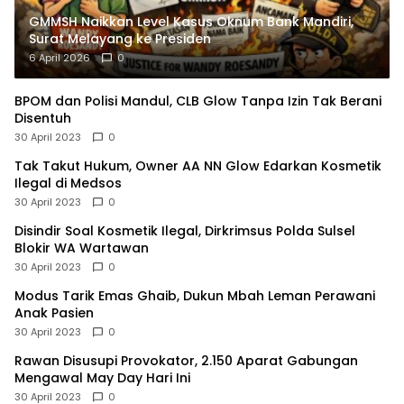
GMMSH Naikkan Level Kasus Oknum Bank Mandiri,
Surat Melayang ke Presiden
6 April 2026
0
BPOM dan Polisi Mandul, CLB Glow Tanpa Izin Tak Berani
Disentuh
30 April 2023
0
Tak Takut Hukum, Owner AA NN Glow Edarkan Kosmetik
Ilegal di Medsos
30 April 2023
0
Disindir Soal Kosmetik Ilegal, Dirkrimsus Polda Sulsel
Blokir WA Wartawan
30 April 2023
0
Modus Tarik Emas Ghaib, Dukun Mbah Leman Perawani
Anak Pasien
30 April 2023
0
Rawan Disusupi Provokator, 2.150 Aparat Gabungan
Mengawal May Day Hari Ini
30 April 2023
0