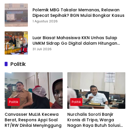
Polemik MBG Takalar Memanas, Relawan
Dipecat Sepihak? BGN Mulai Bongkar Kasus
1 Agustus 2026
Luar Biasa! Mahasiswa KKN Unhas Sulap
UMKM Sidrap Go Digital dalam Hitungan
Hari
31 Juli 2026
Politik
Politik
Politik
Canvasser MuLIA Kecewa
Nurchalis Soroti Banjir
Berat, Respons Appi Soal
Kronis di Tripa, Warga
RT/RW Dinilai Menyinggung
Nagan Raya Butuh Solusi