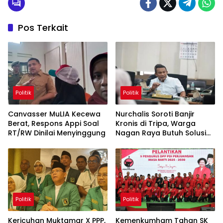
Pos Terkait
Politik
Politik
Canvasser MuLIA Kecewa
Nurchalis Soroti Banjir
Berat, Respons Appi Soal
Kronis di Tripa, Warga
RT/RW Dinilai Menyinggung
Nagan Raya Butuh Solusi
Permanen
Politik
Politik
Kericuhan Muktamar X PPP,
Kemenkumham Tahan SK