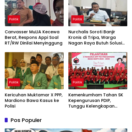
Politik
Politik
Canvasser MuLIA Kecewa
Nurchalis Soroti Banjir
Berat, Respons Appi Soal
Kronis di Tripa, Warga
RT/RW Dinilai Menyinggung
Nagan Raya Butuh Solusi
Permanen
Politik
Politik
Kericuhan Muktamar X PPP,
Kemenkumham Tahan SK
Mardiono Bawa Kasus ke
Kepengurusan PDIP,
Polisi
Tunggu Kelengkapan
Administrasi
Pos Populer