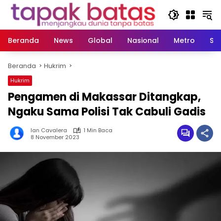
Langsung
ke
konten
Beranda
News
Global
Nasional
Metro
So
Beranda
Hukrim
Hukrim
Pengamen di Makassar Ditangkap,
Ngaku Sama Polisi Tak Cabuli Gadis
Ian Cavalera
1 Min Baca
8 November 2023