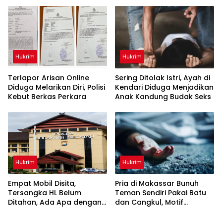
Gowa
Hukrim
Hukrim
Terlapor Arisan Online
Sering Ditolak Istri, Ayah di
Diduga Melarikan Diri, Polisi
Kendari Diduga Menjadikan
Kebut Berkas Perkara
Anak Kandung Budak Seks
Hukrim
Hukrim
Empat Mobil Disita,
Pria di Makassar Bunuh
Tersangka HL Belum
Teman Sendiri Pakai Batu
Ditahan, Ada Apa dengan
dan Cangkul, Motif
Polda Sulsel?
Dendam Lama