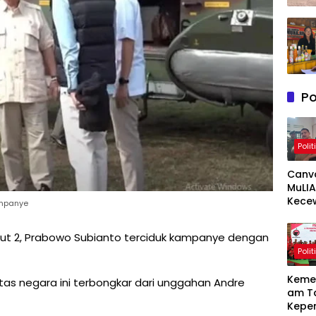
Po
Polit
Canv
MuLIA
Kece
ampanye
Berat
Resp
ut 2, Prabowo Subianto terciduk kampanye dengan
Appi 
Polit
RT/RW
Meny
Keme
as negara ini terbongkar dari unggahan Andre
am T
Kepe