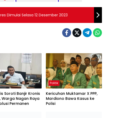
es Dimulai Selasa 12 Desember 2023
Politik
s Soroti Banjir Kronis
Kericuhan Muktamar X PPP,
a, Warga Nagan Raya
Mardiono Bawa Kasus ke
olusi Permanen
Polisi