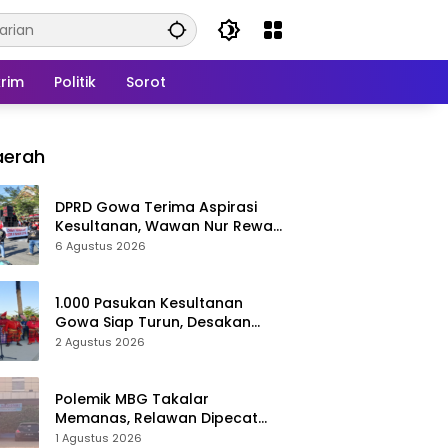
rim
Politik
Sorot
aerah
DPRD Gowa Terima Aspirasi
Kesultanan, Wawan Nur Rewa
Apresiasi Polresta Gowa
6 Agustus 2026
1.000 Pasukan Kesultanan
Gowa Siap Turun, Desakan
Cabut Perda LAD Menguat
2 Agustus 2026
Polemik MBG Takalar
Memanas, Relawan Dipecat
Sepihak? BGN Mulai Bongkar
1 Agustus 2026