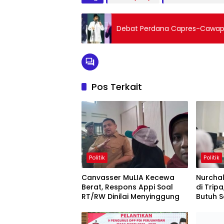
Debat Perdana Capres-Cawapr
Pos Terkait
Politik
Politik
Canvasser MuLIA Kecewa
Nurchali
Berat, Respons Appi Soal
di Trip
RT/RW Dinilai Menyinggung
Butuh S