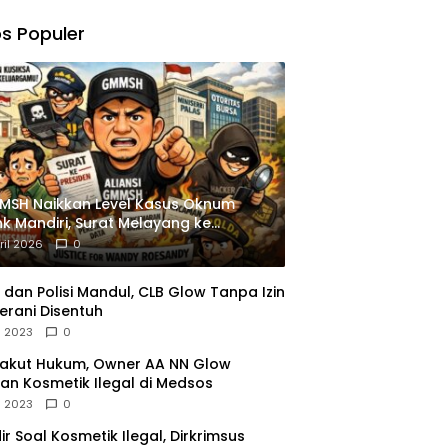
,
gu
s Populer
ngkapan
istrasi
MSH Naikkan Level Kasus Oknum
k Mandiri, Surat Melayang ke
siden
ril 2026
0
dan Polisi Mandul, CLB Glow Tanpa Izin
erani Disentuh
l 2023
0
Takut Hukum, Owner AA NN Glow
an Kosmetik Ilegal di Medsos
l 2023
0
dir Soal Kosmetik Ilegal, Dirkrimsus