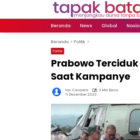
Langsung
ke
konten
Beranda
News
Global
Nasio
Beranda
Politik
Politik
Prabowo Terciduk 
Saat Kampanye
Ian Cavalera
3 Min Baca
11 Desember 2023