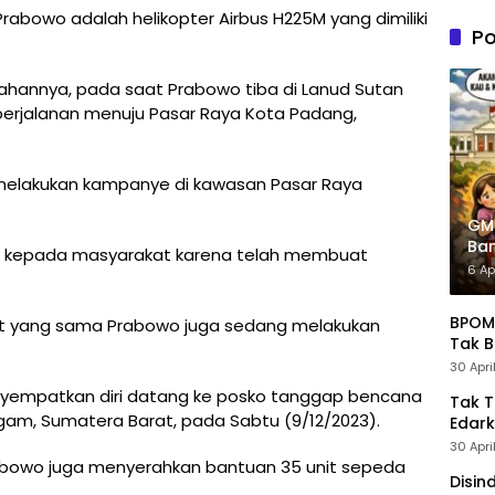
n PDIP
Prabowo adalah helikopter Airbus H225M yang dimiliki
Tung
Po
Kele
Admin
hannya, pada saat Prabowo tiba di Lanud Sutan
 perjalanan menuju Pasar Raya Kota Padang,
elakukan kampanye di kawasan Pasar Raya
GM
Ban
f kepada masyarakat karena telah membuat
Pre
6 Ap
BPOM 
at yang sama Prabowo juga sedang melakukan
Tak B
30 Apri
yempatkan diri datang ke posko tanggap bencana
Tak 
gam, Sumatera Barat, pada Sabtu (9/12/2023).
Edark
30 Apri
rabowo juga menyerahkan bantuan 35 unit sepeda
Disin