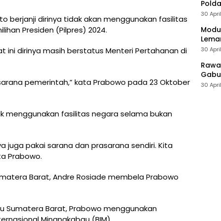
Polda
30 Apri
 berjanji dirinya tidak akan menggunakan fasilitas
Modus
han Presiden (Pilpres) 2024.
Leman
30 Apri
t ini dirinya masih berstatus Menteri Pertahanan di
Rawan
Gabun
rasarana pemerintah,” kata Prabowo pada 23 Oktober
30 Apri
k menggunakan fasilitas negara selama bukan
 juga pakai sarana dan prasarana sendiri. Kita
ta Prabowo.
Sumatera Barat, Andre Rosiade membela Prabowo
uju Sumatera Barat, Prabowo menggunakan
ernasional Minangkabau (BIM).