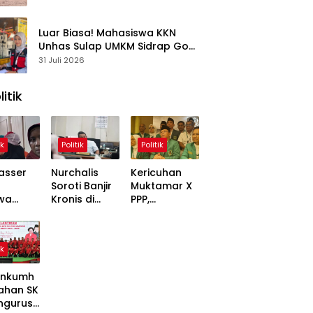
Kasus
Luar Biasa! Mahasiswa KKN
Unhas Sulap UMKM Sidrap Go
Digital dalam Hitungan Hari
31 Juli 2026
litik
ik
Politik
Politik
asser
Nurchalis
Kericuhan
Soroti Banjir
Muktamar X
wa
Kronis di
PPP,
,
Tripa, Warga
Mardiono
ons
Nagan Raya
Bawa Kasus
Soal
Butuh Solusi
ke Polisi
ik
 Dinilai
Permanen
inggung
nkumh
ahan SK
ngurusa