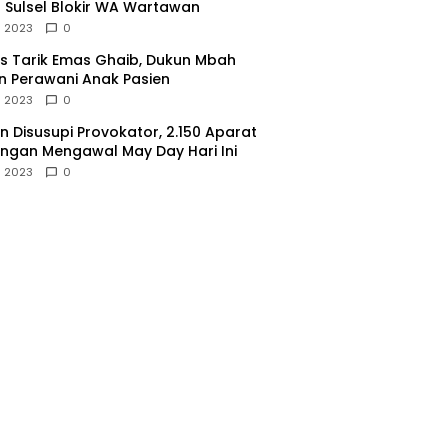
 Sulsel Blokir WA Wartawan
l 2023
0
 Tarik Emas Ghaib, Dukun Mbah
 Perawani Anak Pasien
l 2023
0
 Disusupi Provokator, 2.150 Aparat
gan Mengawal May Day Hari Ini
l 2023
0