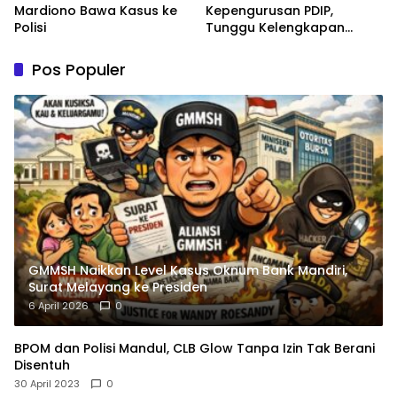
Mardiono Bawa Kasus ke
Kepengurusan PDIP,
Polisi
Tunggu Kelengkapan
Administrasi
Pos Populer
GMMSH Naikkan Level Kasus Oknum Bank Mandiri,
Surat Melayang ke Presiden
6 April 2026
0
BPOM dan Polisi Mandul, CLB Glow Tanpa Izin Tak Berani
Disentuh
30 April 2023
0