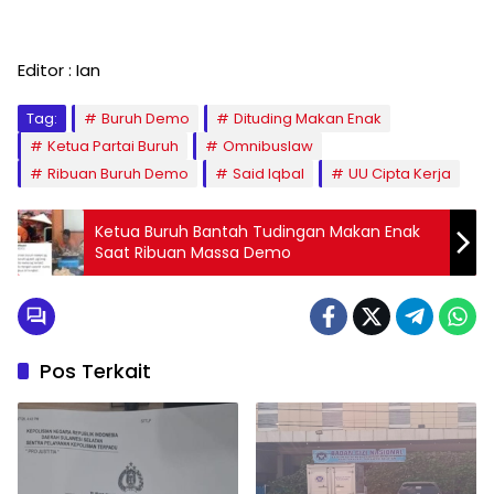
Editor : Ian
Tag:
Buruh Demo
Dituding Makan Enak
Ketua Partai Buruh
Omnibuslaw
Ribuan Buruh Demo
Said Iqbal
UU Cipta Kerja
Ketua Buruh Bantah Tudingan Makan Enak
Saat Ribuan Massa Demo
Pos Terkait