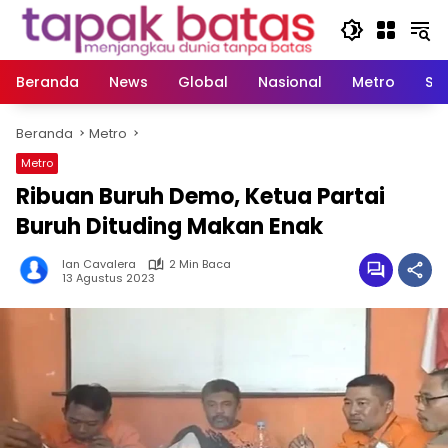
Langsung
ke
konten
Beranda
News
Global
Nasional
Metro
So
Beranda
Metro
Metro
Ribuan Buruh Demo, Ketua Partai
Buruh Dituding Makan Enak
Ian Cavalera
2 Min Baca
13 Agustus 2023