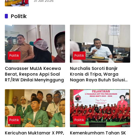
Hari
31 Juli 2026
Politik
Politik
Politik
Canvasser MuLIA Kecewa
Nurchalis Soroti Banjir
Berat, Respons Appi Soal
Kronis di Tripa, Warga
RT/RW Dinilai Menyinggung
Nagan Raya Butuh Solusi
Permanen
Politik
Politik
Kericuhan Muktamar X PPP,
Kemenkumham Tahan SK