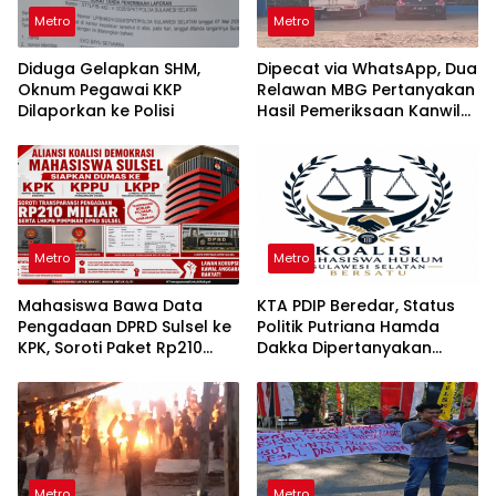
Metro
Metro
Diduga Gelapkan SHM,
Dipecat via WhatsApp, Dua
Oknum Pegawai KKP
Relawan MBG Pertanyakan
Dilaporkan ke Polisi
Hasil Pemeriksaan Kanwil
KPPG Sulsel
Metro
Metro
Mahasiswa Bawa Data
KTA PDIP Beredar, Status
Pengadaan DPRD Sulsel ke
Politik Putriana Hamda
KPK, Soroti Paket Rp210
Dakka Dipertanyakan
Miliar
Jelang PAW DPR RI
Metro
Metro