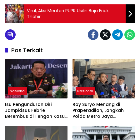
Viral, Aksi Menteri PUPR Usilin Baju Erick
Thohir
Pos Terkait
Nasional
Nasional
Isu Pengunduran Diri
Roy Suryo Menang di
Jampidsus Febrie
Praperadilan, Langkah
Berembus di Tengah Kasus
Polda Metro Jaya
Korupsi Batubara
Dipatahkan