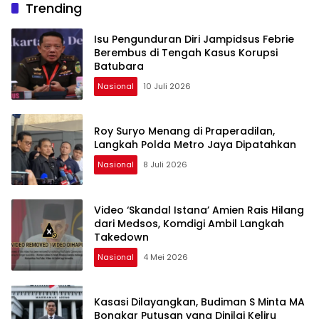
Trending
Isu Pengunduran Diri Jampidsus Febrie
Berembus di Tengah Kasus Korupsi
Batubara
Nasional
10 Juli 2026
Roy Suryo Menang di Praperadilan,
Langkah Polda Metro Jaya Dipatahkan
Nasional
8 Juli 2026
Video ‘Skandal Istana’ Amien Rais Hilang
dari Medsos, Komdigi Ambil Langkah
Takedown
Nasional
4 Mei 2026
Kasasi Dilayangkan, Budiman S Minta MA
Bongkar Putusan yang Dinilai Keliru