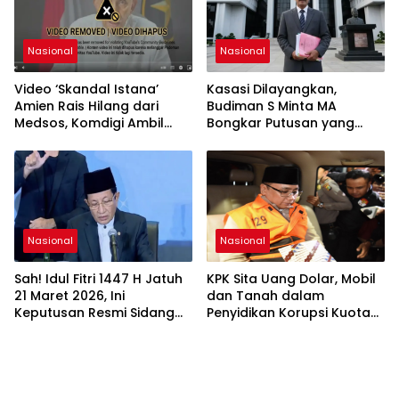
Nasional
Nasional
Video ‘Skandal Istana’
Kasasi Dilayangkan,
Amien Rais Hilang dari
Budiman S Minta MA
Medsos, Komdigi Ambil
Bongkar Putusan yang
Langkah Takedown
Dinilai Keliru
Nasional
Nasional
Sah! Idul Fitri 1447 H Jatuh
KPK Sita Uang Dolar, Mobil
21 Maret 2026, Ini
dan Tanah dalam
Keputusan Resmi Sidang
Penyidikan Korupsi Kuota
Isbat Kemenag
Haji