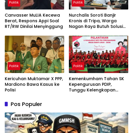
Politik
Politik
Canvasser MuLIA Kecewa
Nurchalis Soroti Banjir
Berat, Respons Appi Soal
Kronis di Tripa, Warga
RT/RW Dinilai Menyinggung
Nagan Raya Butuh Solusi
Permanen
Politik
Politik
Kericuhan Muktamar X PPP,
Kemenkumham Tahan SK
Mardiono Bawa Kasus ke
Kepengurusan PDIP,
Polisi
Tunggu Kelengkapan
Administrasi
Pos Populer