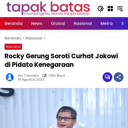
Langsung
ke
konten
Beranda
News
Global
Nasional
Metro
So
Beranda
Nasional
Nasional
Rocky Gerung Soroti Curhat Jokowi
di Pidato Kenegaraan
Ian Cavalera
1 Min Baca
18 Agustus 2023