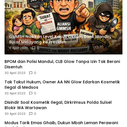
GMMSH Naikkan Level Kasus Oknum Bank Mandiri,
Surat Melayang ke Presiden
6 April 2026
0
BPOM dan Polisi Mandul, CLB Glow Tanpa Izin Tak Berani
Disentuh
30 April 2023
0
Tak Takut Hukum, Owner AA NN Glow Edarkan Kosmetik
Ilegal di Medsos
30 April 2023
0
Disindir Soal Kosmetik Ilegal, Dirkrimsus Polda Sulsel
Blokir WA Wartawan
30 April 2023
0
Modus Tarik Emas Ghaib, Dukun Mbah Leman Perawani