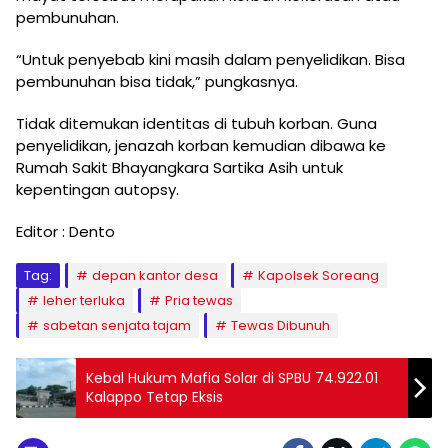
pembunuhan.
“Untuk penyebab kini masih dalam penyelidikan. Bisa
pembunuhan bisa tidak,” pungkasnya.
Tidak ditemukan identitas di tubuh korban. Guna
penyelidikan, jenazah korban kemudian dibawa ke
Rumah Sakit Bhayangkara Sartika Asih untuk
kepentingan autopsy.
Editor : Dento
Tag:
depan kantor desa
Kapolsek Soreang
leher terluka
Pria tewas
sabetan senjata tajam
Tewas Dibunuh
Kebal Hukum Mafia Solar di SPBU 74.922.01
Kalappo Tetap Eksis