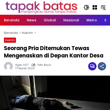
Langsung
ke
konten
Beranda
News
Global
Nasional
Metro
So
Beranda
Hukrim
Hukrim
Seorang Pria Ditemukan Tewas
Mengenaskan di Depan Kantor Desa
Agen 007
1 Min Baca
17 Maret 2024