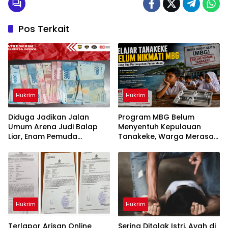
Pos Terkait
Hukrim
Hukrim
Diduga Jadikan Jalan
Program MBG Belum
Umum Arena Judi Balap
Menyentuh Kepulauan
Liar, Enam Pemuda
Tanakeke, Warga Merasa
Digelandang ke Polresta
Dianaktirikan
Gowa
Hukrim
Hukrim
Terlapor Arisan Online
Sering Ditolak Istri, Ayah di