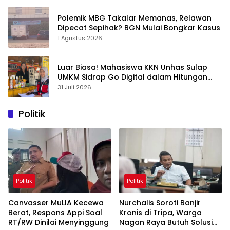
Polemik MBG Takalar Memanas, Relawan
Dipecat Sepihak? BGN Mulai Bongkar Kasus
1 Agustus 2026
Luar Biasa! Mahasiswa KKN Unhas Sulap
UMKM Sidrap Go Digital dalam Hitungan
Hari
31 Juli 2026
Politik
Politik
Politik
Canvasser MuLIA Kecewa
Nurchalis Soroti Banjir
Berat, Respons Appi Soal
Kronis di Tripa, Warga
RT/RW Dinilai Menyinggung
Nagan Raya Butuh Solusi