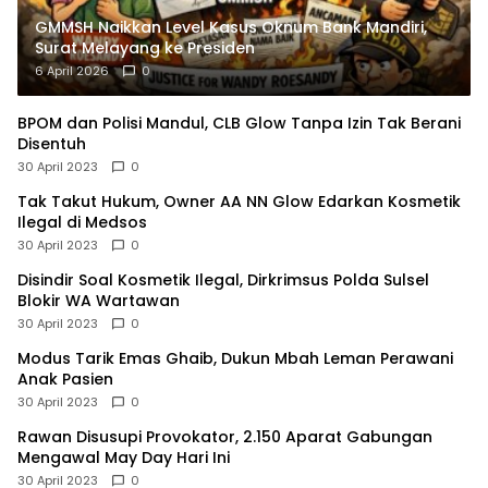
GMMSH Naikkan Level Kasus Oknum Bank Mandiri,
Surat Melayang ke Presiden
6 April 2026
0
BPOM dan Polisi Mandul, CLB Glow Tanpa Izin Tak Berani
Disentuh
30 April 2023
0
Tak Takut Hukum, Owner AA NN Glow Edarkan Kosmetik
Ilegal di Medsos
30 April 2023
0
Disindir Soal Kosmetik Ilegal, Dirkrimsus Polda Sulsel
Blokir WA Wartawan
30 April 2023
0
Modus Tarik Emas Ghaib, Dukun Mbah Leman Perawani
Anak Pasien
30 April 2023
0
Rawan Disusupi Provokator, 2.150 Aparat Gabungan
Mengawal May Day Hari Ini
30 April 2023
0