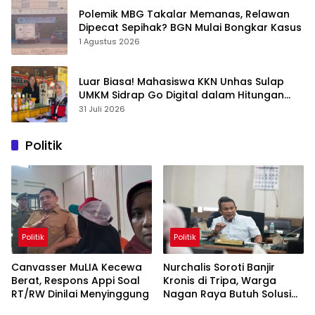
Polemik MBG Takalar Memanas, Relawan
Dipecat Sepihak? BGN Mulai Bongkar Kasus
1 Agustus 2026
Luar Biasa! Mahasiswa KKN Unhas Sulap
UMKM Sidrap Go Digital dalam Hitungan
Hari
31 Juli 2026
Politik
Politik
Politik
Canvasser MuLIA Kecewa
Nurchalis Soroti Banjir
Berat, Respons Appi Soal
Kronis di Tripa, Warga
RT/RW Dinilai Menyinggung
Nagan Raya Butuh Solusi
Permanen