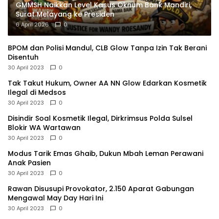
GMMSH Naikkan Level Kasus Oknum Bank Mandiri,
Surat Melayang ke Presiden
6 April 2026
0
BPOM dan Polisi Mandul, CLB Glow Tanpa Izin Tak Berani
Disentuh
30 April 2023
0
Tak Takut Hukum, Owner AA NN Glow Edarkan Kosmetik
Ilegal di Medsos
30 April 2023
0
Disindir Soal Kosmetik Ilegal, Dirkrimsus Polda Sulsel
Blokir WA Wartawan
30 April 2023
0
Modus Tarik Emas Ghaib, Dukun Mbah Leman Perawani
Anak Pasien
30 April 2023
0
Rawan Disusupi Provokator, 2.150 Aparat Gabungan
Mengawal May Day Hari Ini
30 April 2023
0