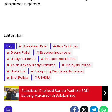
Banjarmasin geram.
Editor : Ian
Tag:
Bareskrim Polri
Bos Narkoba
Diburu Polisi
Escobar Indonesia
Fredy Pratama
Interpol Red Notice
Kelas Kakap Fredy Pratama
Malaysia Police
Narkoba
Tampang Gembong Narkoba
Thai Police
US-DEA
Sosialisasi Replikasi Bunda Pustaka SDN
Borong Makassar di Bulukumba