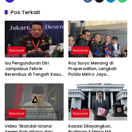
Pos Terkait
Nasional
Nasional
Isu Pengunduran Diri
Roy Suryo Menang di
Jampidsus Febrie
Praperadilan, Langkah
Berembus di Tengah Kasus
Polda Metro Jaya
Korupsi Batubara
Dipatahkan
Nasional
Nasional
Video ‘Skandal Istana’
Kasasi Dilayangkan,
Amien Rais Hilang dari
Budiman S Minta MA