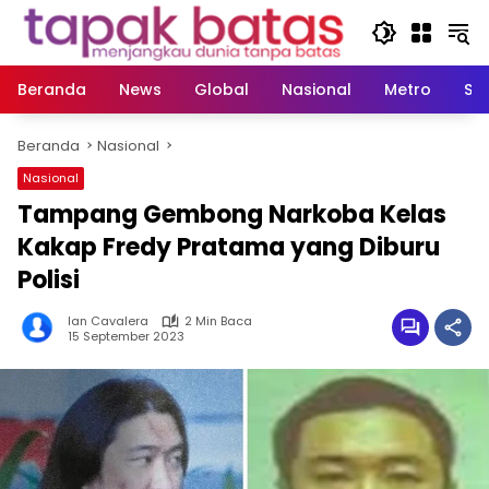
Langsung
ke
konten
Beranda
News
Global
Nasional
Metro
So
Beranda
Nasional
Nasional
Tampang Gembong Narkoba Kelas
Kakap Fredy Pratama yang Diburu
Polisi
Ian Cavalera
2 Min Baca
15 September 2023