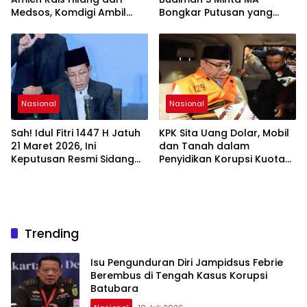
Medsos, Komdigi Ambil
Bongkar Putusan yang
Langkah Takedown
Dinilai Keliru
Nasional
Nasional
Sah! Idul Fitri 1447 H Jatuh
KPK Sita Uang Dolar, Mobil
21 Maret 2026, Ini
dan Tanah dalam
Keputusan Resmi Sidang
Penyidikan Korupsi Kuota
Isbat Kemenag
Haji
Trending
Isu Pengunduran Diri Jampidsus Febrie
Berembus di Tengah Kasus Korupsi
Batubara