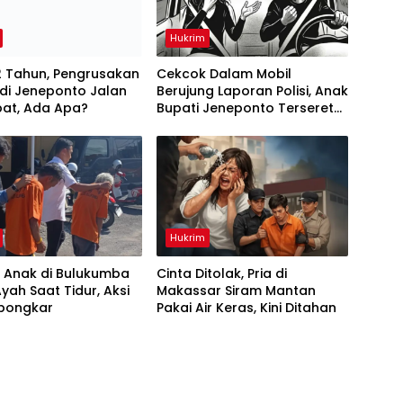
Hukrim
2 Tahun, Pengrusakan
Cekcok Dalam Mobil
di Jeneponto Jalan
Berujung Laporan Polisi, Anak
pat, Ada Apa?
Bupati Jeneponto Terseret
Kasus
Hukrim
! Anak di Bulukumba
Cinta Ditolak, Pria di
Ayah Saat Tidur, Aksi
Makassar Siram Mantan
rbongkar
Pakai Air Keras, Kini Ditahan