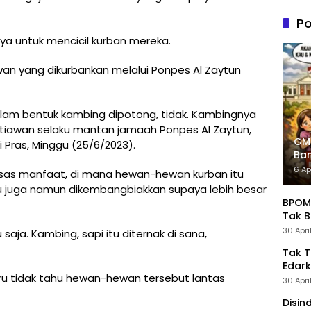
n PDIP
Tung
Po
Kele
a untuk mencicil kurban mereka.
Admin
ewan yang dikurbankan melalui Ponpes Al Zaytun
 dalam bentuk kambing dipotong, tidak. Kambingnya
Setiawan selaku mantan jamaah Ponpes Al Zaytun,
GM
i Pras, Minggu (25/6/2023).
Ban
Pre
6 Ap
as manfaat, di mana hewan-hewan kurban itu
itu juga namun dikembangbiakkan supaya lebih besar
BPOM 
Tak B
30 Apri
aja. Kambing, sapi itu diternak di sana,
Tak 
Edark
stru tidak tahu hewan-hewan tersebut lantas
30 Apri
Disin