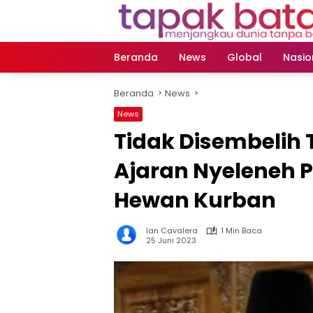
Langsung
ke
konten
Beranda
News
Global
Nasio
Beranda
News
News
Tidak Disembelih T
Ajaran Nyeleneh P
Hewan Kurban
Ian Cavalera
1 Min Baca
25 Juni 2023