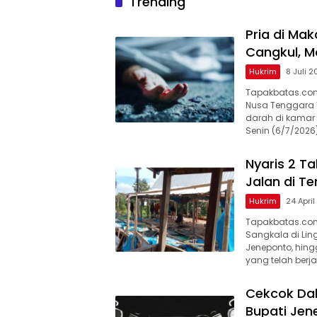
Trending
Pria di Ma
Cangkul, 
Hukrim
8 Juli 
Tapakbatas.com–
Nusa Tenggara 
darah di kamar 
Senin (6/7/2026
Nyaris 2 T
Jalan di T
Hukrim
24 Apri
Tapakbatas.com
Sangkala di Li
Jeneponto, hing
yang telah berj
Cekcok Dal
Bupati Jen