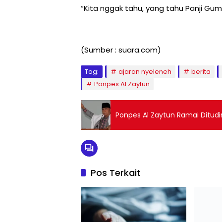
“Kita nggak tahu, yang tahu Panji Gum
(Sumber : suara.com)
Tag:
ajaran nyeleneh
berita
Ponpes Al Zaytun
Ponpes Al Zaytun Ramai Ditudi
Pos Terkait