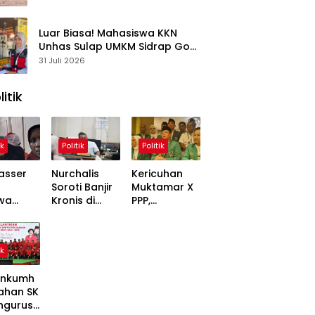
Kasus
Luar Biasa! Mahasiswa KKN
Unhas Sulap UMKM Sidrap Go
Digital dalam Hitungan Hari
31 Juli 2026
litik
ik
Politik
Politik
asser
Nurchalis
Kericuhan
Soroti Banjir
Muktamar X
wa
Kronis di
PPP,
,
Tripa, Warga
Mardiono
ons
Nagan Raya
Bawa Kasus
Soal
Butuh Solusi
ke Polisi
ik
 Dinilai
Permanen
inggung
nkumh
ahan SK
ngurusa