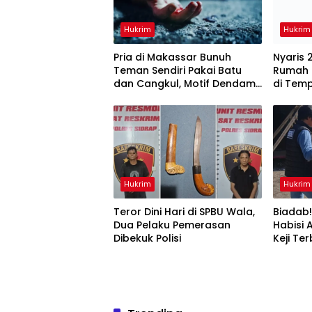
Hukrim
Hukrim
Pria di Makassar Bunuh
Nyaris 
Teman Sendiri Pakai Batu
Rumah 
dan Cangkul, Motif Dendam
di Tem
Lama
Hukrim
Hukrim
Teror Dini Hari di SPBU Wala,
Biadab
Dua Pelaku Pemerasan
Habisi 
Dibekuk Polisi
Keji Te