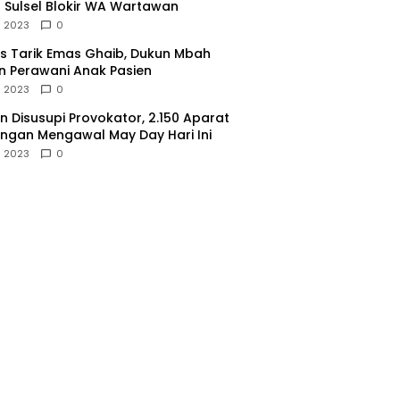
 Sulsel Blokir WA Wartawan
l 2023
0
 Tarik Emas Ghaib, Dukun Mbah
 Perawani Anak Pasien
l 2023
0
 Disusupi Provokator, 2.150 Aparat
gan Mengawal May Day Hari Ini
l 2023
0