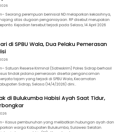
 2026
– Seorang perempuan berinisial ND melaporkan kekasihnya,
Mamajang atas dugaan penganiayaan. RP disebut merupakan
ponto. Kejadian tersebut terjadi pada Selasa, 14 April 2026
 Hari di SPBU Wala, Dua Pelaku Pemerasan
isi
 2026
 Satuan Reserse Kriminal (Satreskrim) Polres Sidrap berhasil
us tindak pidana pemerasan disertai pengancaman
njata tajam yang terjadi di SPBU Wala, Kecamatan
abupaten Sidrap, Selasa (14/4/2026) dini…
ak di Bulukumba Habisi Ayah Saat Tidur,
erbongkar
 2026
m– Kasus pembunuhan yang melibatkan hubungan ayah dan
rkan warga Kabupaten Bulukumba, Sulawesi Selatan.