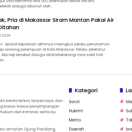
njut usia bernama Idris (61) ditemukan tewas secara
telah diduga dibunuh oleh…
ak, Pria di Makassar Siram Mantan Pakai Air
 Ditahan
t 2026
- Aparat kepolisian akhirnya meringkus pelaku penyiraman
dap seorang perempuan di Kota Makassar. Pelaku diketahui
5). Aksi keji tersebut diduga dilatarbelakangi rasa sakit hati
an…
Kategori
La
 berita terkini, terpercaya, dan
Sorot
Ma
ng kasus-kasus penyimpangan
Hukrim
Sul
ukum dan kriminal, serta isu
Metro
Ta
 Kec.amatan Ujung Pandang,
Daerah
br