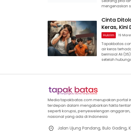
Seorang pria la
mengenaskan se
Cinta Ditol
Keras, Kini
Hukrim
19 Mare
Tapakbatas.com
air keras terha
berinisial Ali (3
setelah hubung
Media tapakbatas.com merupakan portal info
terdepan dalam mengabarkan fakta tenta
seperti korupsi, penyewelengan anggaran, h
nasional yang ada di Indonesia
Jalan Ujung Pandang, Bulo Gading,