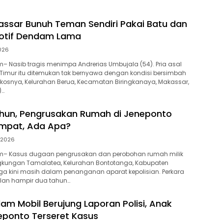
kassar Bunuh Teman Sendiri Pakai Batu dan
Motif Dendam Lama
2026
 Nasib tragis menimpa Andrerias Umbujala (54). Pria asal
Timur itu ditemukan tak bernyawa dengan kondisi bersimbah
kosnya, Kelurahan Berua, Kecamatan Biringkanaya, Makassar,
)…
ahun, Pengrusakan Rumah di Jeneponto
empat, Ada Apa?
l 2026
– Kasus dugaan pengrusakan dan perobohan rumah milik
ngkungan Tamalatea, Kelurahan Bontotanga, Kabupaten
ga kini masih dalam penanganan aparat kepolisian. Perkara
alan hampir dua tahun…
am Mobil Berujung Laporan Polisi, Anak
eponto Terseret Kasus