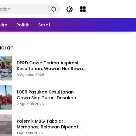
rim
Politik
Sorot
aerah
DPRD Gowa Terima Aspirasi
Kesultanan, Wawan Nur Rewa
Apresiasi Polresta Gowa
6 Agustus 2026
1.000 Pasukan Kesultanan
Gowa Siap Turun, Desakan
Cabut Perda LAD Menguat
2 Agustus 2026
Polemik MBG Takalar
Memanas, Relawan Dipecat
Sepihak? BGN Mulai Bongkar
1 Agustus 2026