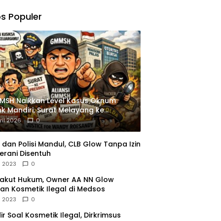
,
gu
s Populer
ngkapan
istrasi
MSH Naikkan Level Kasus Oknum
k Mandiri, Surat Melayang ke
siden
ril 2026
0
dan Polisi Mandul, CLB Glow Tanpa Izin
erani Disentuh
l 2023
0
Takut Hukum, Owner AA NN Glow
an Kosmetik Ilegal di Medsos
l 2023
0
dir Soal Kosmetik Ilegal, Dirkrimsus