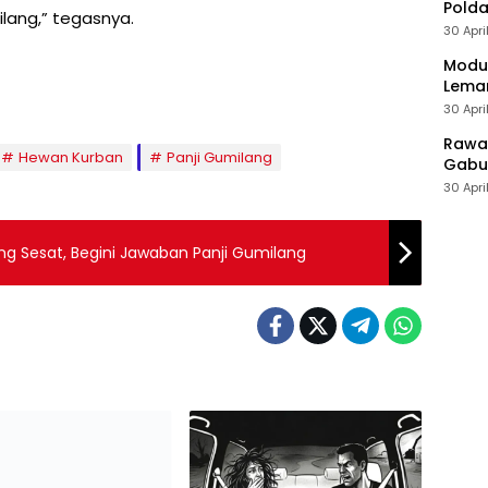
Polda
ilang,” tegasnya.
30 Apri
Modus
Leman
30 Apri
Rawan
Hewan Kurban
Panji Gumilang
Gabun
30 Apri
ng Sesat, Begini Jawaban Panji Gumilang