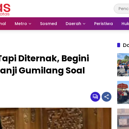
nal
Metro
Sosmed
Daerah
Peristiwa
Huk
D
api Diternak, Begini
anji Gumilang Soal