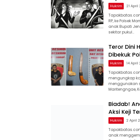
Hukrim
21 April
Tapakbatas.com
RP, ke Polsek 
anak Bupati Jene
sekitar pukul…
Teror Dini
Dibekuk Pol
Hukrim
14 April
Tapakbatas.com–
mengungkap kas
menggunakan se
Maritengngae, K
Biadab! An
Aksi Keji T
Hukrim
2 April
Tapakbatas.co
anak menggempa