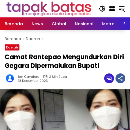
Langsung
ke
konten
Beranda
News
Global
Nasional
Metro
So
Beranda
Daerah
Daerah
Camat Rantepao Mengundurkan Diri
Gegara Dipermalukan Bupati
Ian Cavalera
2 Min Baca
18 Desember 2023