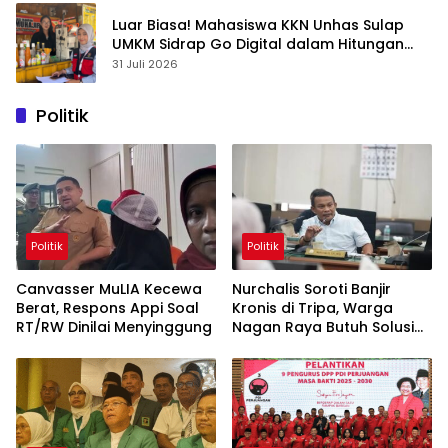
Luar Biasa! Mahasiswa KKN Unhas Sulap
UMKM Sidrap Go Digital dalam Hitungan
Hari
31 Juli 2026
Politik
Politik
Politik
Canvasser MuLIA Kecewa
Nurchalis Soroti Banjir
Berat, Respons Appi Soal
Kronis di Tripa, Warga
RT/RW Dinilai Menyinggung
Nagan Raya Butuh Solusi
Permanen