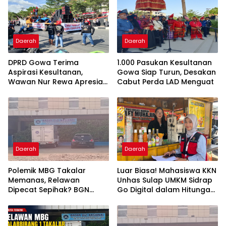
Daerah
Daerah
DPRD Gowa Terima
1.000 Pasukan Kesultanan
Aspirasi Kesultanan,
Gowa Siap Turun, Desakan
Wawan Nur Rewa Apresiasi
Cabut Perda LAD Menguat
Polresta Gowa
Daerah
Daerah
Polemik MBG Takalar
Luar Biasa! Mahasiswa KKN
Memanas, Relawan
Unhas Sulap UMKM Sidrap
Dipecat Sepihak? BGN
Go Digital dalam Hitungan
Mulai Bongkar Kasus
Hari