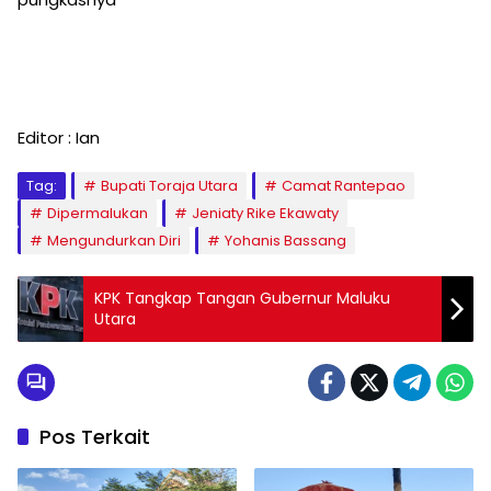
Editor : Ian
Tag:
Bupati Toraja Utara
Camat Rantepao
Dipermalukan
Jeniaty Rike Ekawaty
Mengundurkan Diri
Yohanis Bassang
KPK Tangkap Tangan Gubernur Maluku
Utara
Pos Terkait