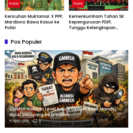
Politik
Politik
Kericuhan Muktamar X PPP,
Kemenkumham Tahan SK
Mardiono Bawa Kasus ke
Kepengurusan PDIP,
Polisi
Tunggu Kelengkapan
Administrasi
Pos Populer
GMMSH Naikkan Level Kasus Oknum Bank Mandiri,
Surat Melayang ke Presiden
6 April 2026
0