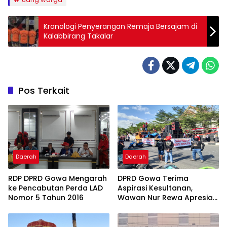
Kronologi Penyerangan Remaja Bersajam di
Kalabbirang Takalar
Pos Terkait
Daerah
Daerah
RDP DPRD Gowa Mengarah
DPRD Gowa Terima
ke Pencabutan Perda LAD
Aspirasi Kesultanan,
Nomor 5 Tahun 2016
Wawan Nur Rewa Apresiasi
Polresta Gowa