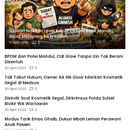
GMMSH Naikkan Level Kasus Oknum Bank Mandiri,
Surat Melayang ke Presiden
6 April 2026
0
BPOM dan Polisi Mandul, CLB Glow Tanpa Izin Tak Berani
Disentuh
30 April 2023
0
Tak Takut Hukum, Owner AA NN Glow Edarkan Kosmetik
Ilegal di Medsos
30 April 2023
0
Disindir Soal Kosmetik Ilegal, Dirkrimsus Polda Sulsel
Blokir WA Wartawan
30 April 2023
0
Modus Tarik Emas Ghaib, Dukun Mbah Leman Perawani
Anak Pasien