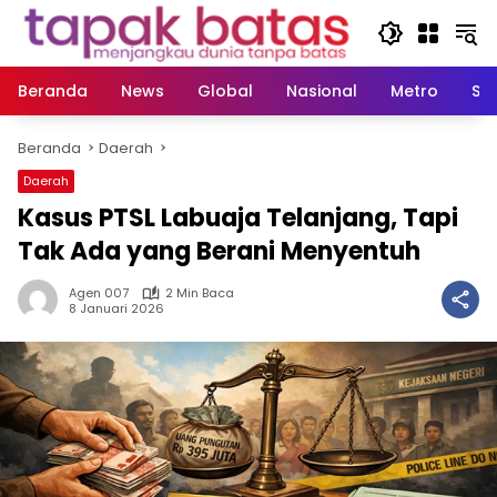
Langsung
ke
konten
Beranda
News
Global
Nasional
Metro
So
Beranda
Daerah
Daerah
Kasus PTSL Labuaja Telanjang, Tapi
Tak Ada yang Berani Menyentuh
Agen 007
2 Min Baca
8 Januari 2026