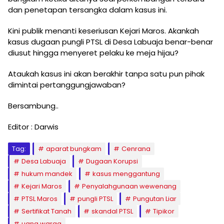
dan penetapan tersangka dalam kasus ini.
Kini publik menanti keseriusan Kejari Maros. Akankah
kasus dugaan pungli PTSL di Desa Labuaja benar-benar
diusut hingga menyeret pelaku ke meja hijau?
Ataukah kasus ini akan berakhir tanpa satu pun pihak
dimintai pertanggungjawaban?
Bersambung..
Editor : Darwis
Tag:
aparat bungkam
Cenrana
Desa Labuaja
Dugaan Korupsi
hukum mandek
kasus menggantung
Kejari Maros
Penyalahgunaan wewenang
PTSL Maros
pungli PTSL
Pungutan Liar
Sertifikat Tanah
skandal PTSL
Tipikor
uang warga