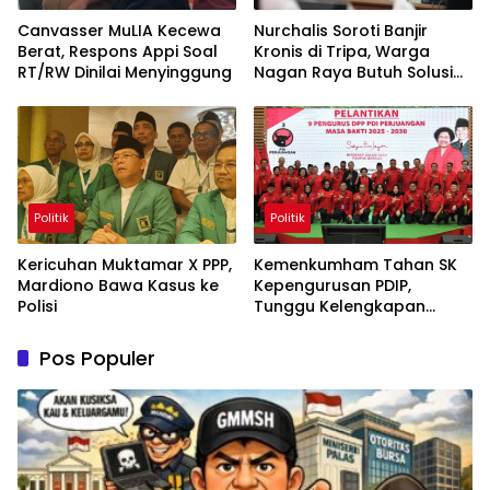
Canvasser MuLIA Kecewa
Nurchalis Soroti Banjir
Berat, Respons Appi Soal
Kronis di Tripa, Warga
RT/RW Dinilai Menyinggung
Nagan Raya Butuh Solusi
Permanen
Politik
Politik
Kericuhan Muktamar X PPP,
Kemenkumham Tahan SK
Mardiono Bawa Kasus ke
Kepengurusan PDIP,
Polisi
Tunggu Kelengkapan
Administrasi
Pos Populer