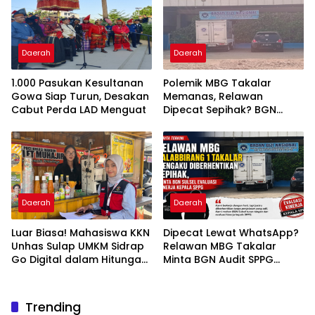
Daerah
Daerah
1.000 Pasukan Kesultanan
Polemik MBG Takalar
Gowa Siap Turun, Desakan
Memanas, Relawan
Cabut Perda LAD Menguat
Dipecat Sepihak? BGN
Mulai Bongkar Kasus
Daerah
Daerah
Luar Biasa! Mahasiswa KKN
Dipecat Lewat WhatsApp?
Unhas Sulap UMKM Sidrap
Relawan MBG Takalar
Go Digital dalam Hitungan
Minta BGN Audit SPPG
Hari
Kalabbirang 1
Trending