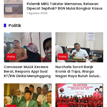
Polemik MBG Takalar Memanas, Relawan
Dipecat Sepihak? BGN Mulai Bongkar Kasus
1 Agustus 2026
Politik
Politik
Politik
Canvasser MuLIA Kecewa
Nurchalis Soroti Banjir
Berat, Respons Appi Soal
Kronis di Tripa, Warga
RT/RW Dinilai Menyinggung
Nagan Raya Butuh Solusi
Permanen