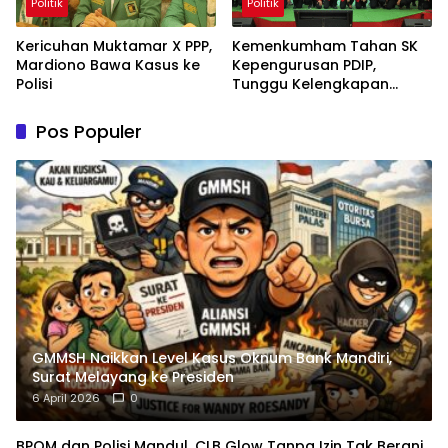
Politik
Politik
Kericuhan Muktamar X PPP,
Kemenkumham Tahan SK
Mardiono Bawa Kasus ke
Kepengurusan PDIP,
Polisi
Tunggu Kelengkapan
Administrasi
Pos Populer
GMMSH Naikkan Level Kasus Oknum Bank Mandiri,
Surat Melayang ke Presiden
6 April 2026
0
BPOM dan Polisi Mandul, CLB Glow Tanpa Izin Tak Berani