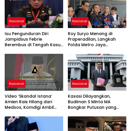
Nasional
Nasional
Isu Pengunduran Diri
Roy Suryo Menang di
Jampidsus Febrie
Praperadilan, Langkah
Berembus di Tengah Kasus
Polda Metro Jaya
Korupsi Batubara
Dipatahkan
Nasional
Nasional
Video ‘Skandal Istana’
Kasasi Dilayangkan,
Amien Rais Hilang dari
Budiman S Minta MA
Medsos, Komdigi Ambil
Bongkar Putusan yang
Langkah Takedown
Dinilai Keliru