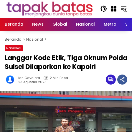
Langsung
ke
konten
Beranda
News
Global
Nasional
Metro
So
Beranda
Nasional
Nasional
Langgar Kode Etik, Tiga Oknum Polda
Sulsel Dilaporkan ke Kapolri
Ian Cavalera
2 Min Baca
23 Agustus 2023