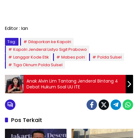
Editor : Ian
Tag:
Dilaporkan ke Kapolri
Kapolri Jenderal Listyo Sigit Prabowo
Langgar Kode Etik
Mabes polri
Polda Sulsel
Tiga Oknum Polda Sulsel
Anak Alvin Lim Tantang Jenderal Bintang 4
Debat Hukum Soal UU ITE
Pos Terkait