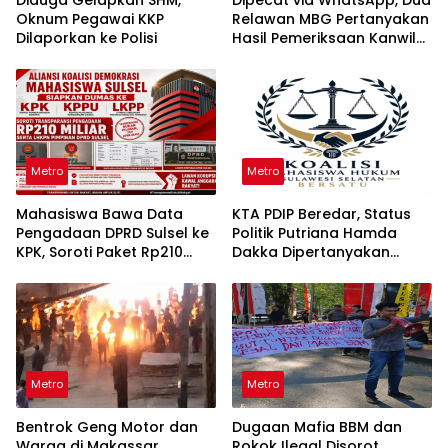
Oknum Pegawai KKP
Relawan MBG Pertanyakan
Dilaporkan ke Polisi
Hasil Pemeriksaan Kanwil
KPPG Sulsel
Metro
Metro
Mahasiswa Bawa Data
KTA PDIP Beredar, Status
Pengadaan DPRD Sulsel ke
Politik Putriana Hamda
KPK, Soroti Paket Rp210
Dakka Dipertanyakan
Miliar
Jelang PAW DPR RI
Metro
Metro
Bentrok Geng Motor dan
Dugaan Mafia BBM dan
Warga di Makassar
Rokok Ilegal Disorot,