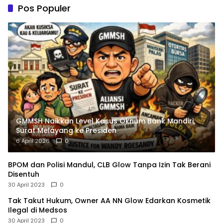
Pos Populer
GMMSH Naikkan Level Kasus Oknum Bank Mandiri,
Surat Melayang ke Presiden
6 April 2026
0
BPOM dan Polisi Mandul, CLB Glow Tanpa Izin Tak Berani
Disentuh
30 April 2023
0
Tak Takut Hukum, Owner AA NN Glow Edarkan Kosmetik
Ilegal di Medsos
30 April 2023
0