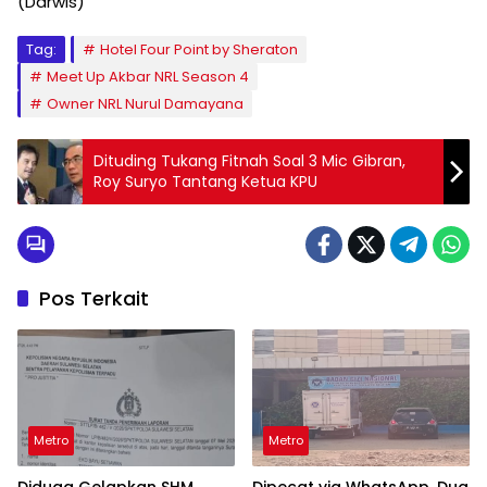
(Darwis)
Tag:
Hotel Four Point by Sheraton
Meet Up Akbar NRL Season 4
Owner NRL Nurul Damayana
Dituding Tukang Fitnah Soal 3 Mic Gibran,
Roy Suryo Tantang Ketua KPU
Pos Terkait
Metro
Metro
Diduga Gelapkan SHM,
Dipecat via WhatsApp, Dua