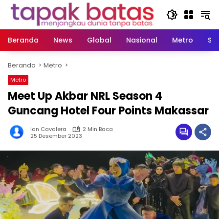
Langsung
ke
konten
Beranda
News
Global
Nasional
Metro
So
Beranda
Metro
Metro
Meet Up Akbar NRL Season 4
Guncang Hotel Four Points Makassar
Ian Cavalera
2 Min Baca
25 Desember 2023