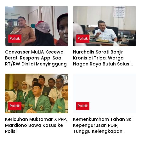
Politik
Politik
Canvasser MuLIA Kecewa
Nurchalis Soroti Banjir
Berat, Respons Appi Soal
Kronis di Tripa, Warga
RT/RW Dinilai Menyinggung
Nagan Raya Butuh Solusi
Permanen
Politik
Politik
Kericuhan Muktamar X PPP,
Kemenkumham Tahan SK
Mardiono Bawa Kasus ke
Kepengurusan PDIP,
Polisi
Tunggu Kelengkapan
Administrasi