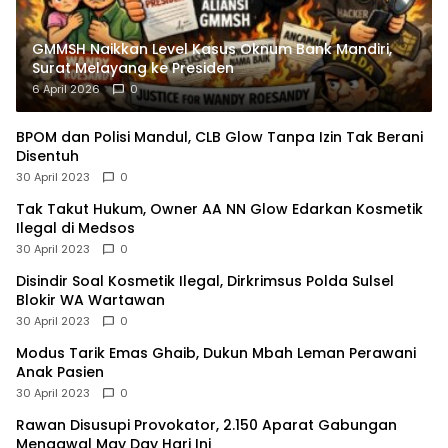
GMMSH Naikkan Level Kasus Oknum Bank Mandiri,
Surat Melayang ke Presiden
6 April 2026
0
BPOM dan Polisi Mandul, CLB Glow Tanpa Izin Tak Berani
Disentuh
30 April 2023
0
Tak Takut Hukum, Owner AA NN Glow Edarkan Kosmetik
Ilegal di Medsos
30 April 2023
0
Disindir Soal Kosmetik Ilegal, Dirkrimsus Polda Sulsel
Blokir WA Wartawan
30 April 2023
0
Modus Tarik Emas Ghaib, Dukun Mbah Leman Perawani
Anak Pasien
30 April 2023
0
Rawan Disusupi Provokator, 2.150 Aparat Gabungan
Mengawal May Day Hari Ini