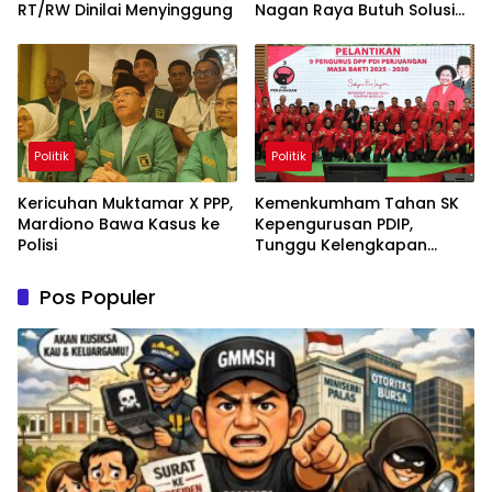
RT/RW Dinilai Menyinggung
Nagan Raya Butuh Solusi
Permanen
Politik
Politik
Kericuhan Muktamar X PPP,
Kemenkumham Tahan SK
Mardiono Bawa Kasus ke
Kepengurusan PDIP,
Polisi
Tunggu Kelengkapan
Administrasi
Pos Populer