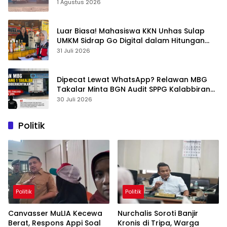
1 Agustus 2026
Luar Biasa! Mahasiswa KKN Unhas Sulap
UMKM Sidrap Go Digital dalam Hitungan
Hari
31 Juli 2026
Dipecat Lewat WhatsApp? Relawan MBG
Takalar Minta BGN Audit SPPG Kalabbirang
1
30 Juli 2026
Politik
Politik
Politik
Canvasser MuLIA Kecewa
Nurchalis Soroti Banjir
Berat, Respons Appi Soal
Kronis di Tripa, Warga