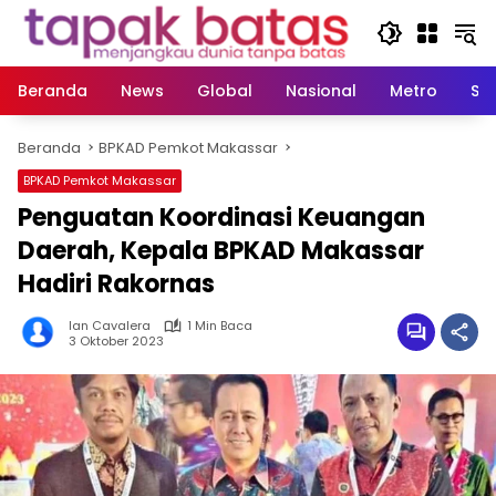
Langsung
ke
konten
Beranda
News
Global
Nasional
Metro
So
Beranda
BPKAD Pemkot Makassar
BPKAD Pemkot Makassar
Penguatan Koordinasi Keuangan
Daerah, Kepala BPKAD Makassar
Hadiri Rakornas
Ian Cavalera
1 Min Baca
3 Oktober 2023