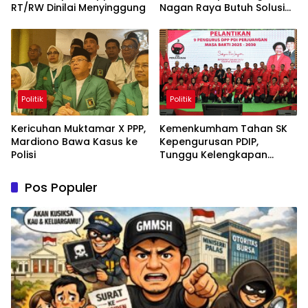
RT/RW Dinilai Menyinggung
Nagan Raya Butuh Solusi
Permanen
Politik
Politik
Kericuhan Muktamar X PPP,
Kemenkumham Tahan SK
Mardiono Bawa Kasus ke
Kepengurusan PDIP,
Polisi
Tunggu Kelengkapan
Administrasi
Pos Populer