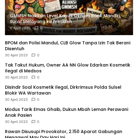
GMMSH Naikkan Level Kasus Oknum Bank Mandiri,
Surat Melayang ke Presiden
6 April 2026
0
BPOM dan Polisi Mandul, CLB Glow Tanpa Izin Tak Berani
Disentuh
30 April 2023
0
Tak Takut Hukum, Owner AA NN Glow Edarkan Kosmetik
Ilegal di Medsos
30 April 2023
0
Disindir Soal Kosmetik Ilegal, Dirkrimsus Polda Sulsel
Blokir WA Wartawan
30 April 2023
0
Modus Tarik Emas Ghaib, Dukun Mbah Leman Perawani
Anak Pasien
30 April 2023
0
Rawan Disusupi Provokator, 2.150 Aparat Gabungan
Mengawal May Day Hari Ini