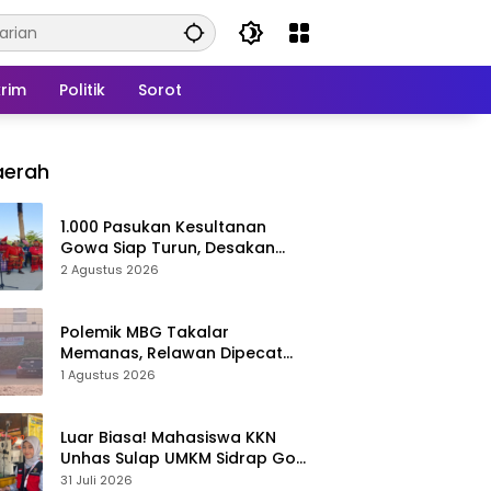
rim
Politik
Sorot
aerah
1.000 Pasukan Kesultanan
Gowa Siap Turun, Desakan
Cabut Perda LAD Menguat
2 Agustus 2026
Polemik MBG Takalar
Memanas, Relawan Dipecat
Sepihak? BGN Mulai Bongkar
1 Agustus 2026
Kasus
Luar Biasa! Mahasiswa KKN
Unhas Sulap UMKM Sidrap Go
Digital dalam Hitungan Hari
31 Juli 2026