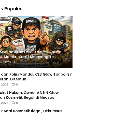
,
gu
s Populer
ngkapan
istrasi
MSH Naikkan Level Kasus Oknum
k Mandiri, Surat Melayang ke
siden
ril 2026
0
dan Polisi Mandul, CLB Glow Tanpa Izin
erani Disentuh
l 2023
0
Takut Hukum, Owner AA NN Glow
an Kosmetik Ilegal di Medsos
l 2023
0
dir Soal Kosmetik Ilegal, Dirkrimsus