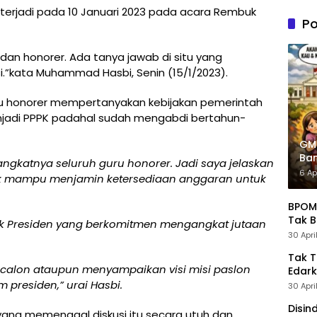
n PDIP
 terjadi pada 10 Januari 2023 pada acara Rembuk
Tung
Po
Kele
Admin
K dan honorer. Ada tanya jawab di situ yang
.”kata Muhammad Hasbi, Senin (15/1/2023).
 honorer mempertanyakan kebijakan pemerintah
adi PPPK padahal sudah mengabdi bertahun-
GM
Ban
ngkatnya seluruh guru honorer. Jadi saya jelaskan
Pre
6 Ap
ak mampu menjamin ketersediaan anggaran untuk
BPOM 
Tak B
pak Presiden yang berkomitmen mengangkat jutaan
30 Apri
Tak 
calon ataupun menyampaikan visi misi paslon
Edark
presiden,” urai Hasbi.
30 Apri
Disin
ang memenggal diskusi itu secara utuh dan