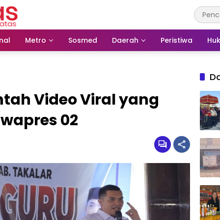
nal
Metro
Sosmed
Daerah
Peristiwa
Huk
D
tah Video Viral yang
wapres 02