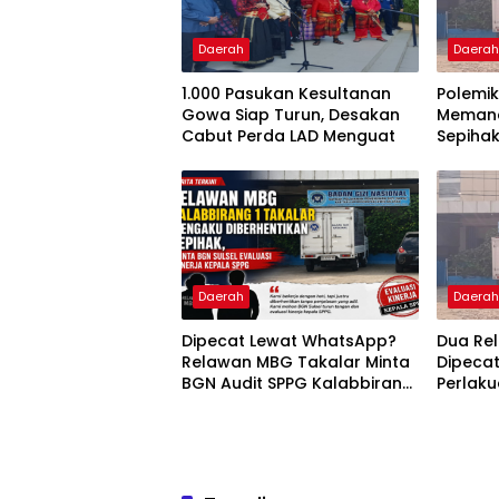
Daerah
Daera
1.000 Pasukan Kesultanan
Polemi
Gowa Siap Turun, Desakan
Memana
Cabut Perda LAD Menguat
Sepiha
Kasus
Daerah
Daera
Dipecat Lewat WhatsApp?
Dua Re
Relawan MBG Takalar Minta
Dipecat
BGN Audit SPPG Kalabbirang
Perlaku
1