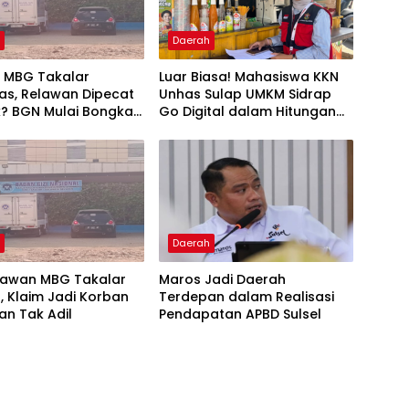
h
Daerah
k MBG Takalar
Luar Biasa! Mahasiswa KKN
s, Relawan Dipecat
Unhas Sulap UMKM Sidrap
k? BGN Mulai Bongkar
Go Digital dalam Hitungan
Hari
h
Daerah
lawan MBG Takalar
Maros Jadi Daerah
, Klaim Jadi Korban
Terdepan dalam Realisasi
an Tak Adil
Pendapatan APBD Sulsel