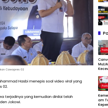
Po
Polit
Canv
MuLIA
Kece
ekan Cawapres 02
Berat
Resp
uhammad Hasbi menepis soal video viral yang
Appi 
Polit
 02.
RT/RW
Meny
Keme
a terjadinya yang kemudian dinilai telah
am T
den Jokowi.
Kepe