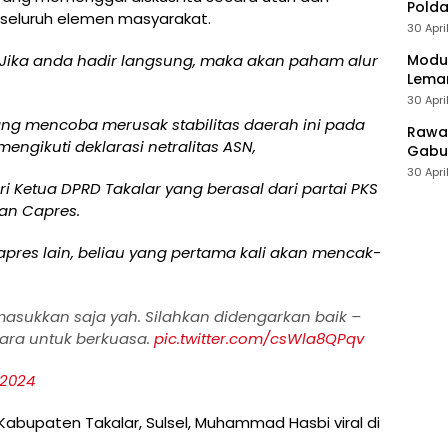
Polda
seluruh elemen masyarakat.
30 Apri
Modus
. Jika anda hadir langsung, maka akan paham alur
Leman
30 Apri
ng mencoba merusak stabilitas daerah ini pada
Rawan
mengikuti deklarasi netralitas ASN,
Gabun
30 Apri
ri Ketua DPRD Takalar yang berasal dari partai PKS
n Capres.
res lain, beliau yang pertama kali akan mencak-
 masukkan saja yah. Silahkan didengarkan baik –
cara untuk berkuasa.
pic.twitter.com/csWla8QPqv
 2024
Kabupaten Takalar, Sulsel, Muhammad Hasbi viral di