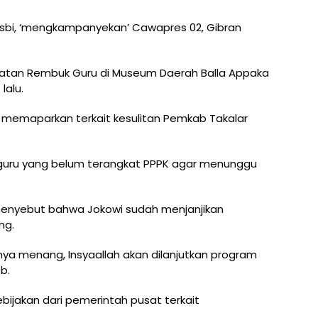
bi, ‘mengkampanyekan’ Cawapres 02, Gibran
iatan Rembuk Guru di Museum Daerah Balla Appaka
lalu.
n memaparkan terkait kesulitan Pemkab Takalar
guru yang belum terangkat PPPK agar menunggu
 menyebut bahwa Jokowi sudah menjanjikan
ng.
knya menang, Insyaallah akan dilanjutkan program
b.
ijakan dari pemerintah pusat terkait