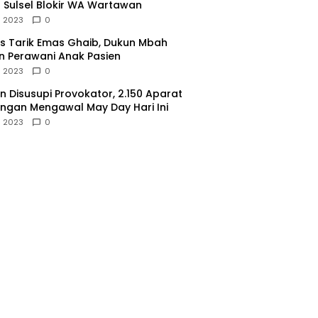
 Sulsel Blokir WA Wartawan
l 2023
0
 Tarik Emas Ghaib, Dukun Mbah
 Perawani Anak Pasien
l 2023
0
 Disusupi Provokator, 2.150 Aparat
gan Mengawal May Day Hari Ini
l 2023
0