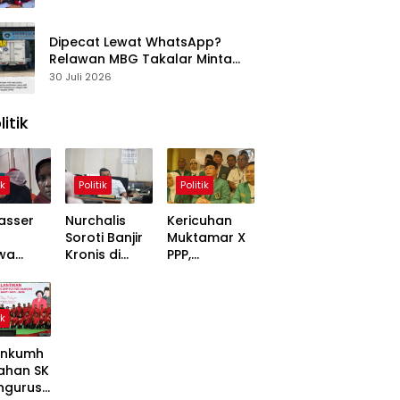
Dipecat Lewat WhatsApp?
Relawan MBG Takalar Minta
BGN Audit SPPG Kalabbirang 1
30 Juli 2026
litik
ik
Politik
Politik
asser
Nurchalis
Kericuhan
Soroti Banjir
Muktamar X
wa
Kronis di
PPP,
,
Tripa, Warga
Mardiono
ons
Nagan Raya
Bawa Kasus
Soal
Butuh Solusi
ke Polisi
ik
 Dinilai
Permanen
inggung
nkumh
ahan SK
ngurusa