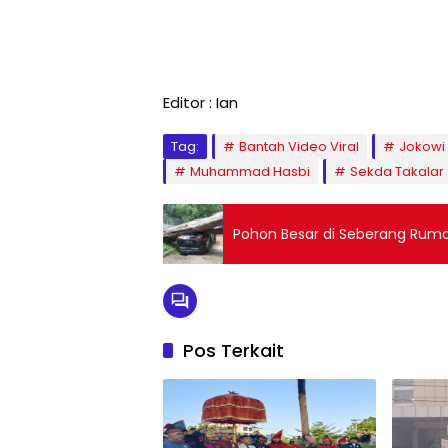
Editor : Ian
Tag:
Bantah Video Viral
Jokowi
Muhammad Hasbi
Sekda Takalar
Pohon Besar di Seberang Rum
Pos Terkait