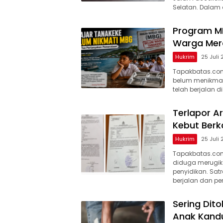
Selatan. Dalam 
Program M
Warga Mera
Hukrim
25 Juli
Tapakbatas.com
belum menikmati
telah berjalan d
Terlapor Ar
Kebut Berk
Hukrim
25 Juli
Tapakbatas.com
diduga merugika
penyidikan. Sat
berjalan dan pen
Sering Dito
Anak Kand