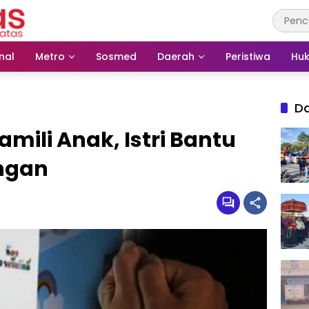
nal
Metro
Sosmed
Daerah
Peristiwa
Huk
D
mili Anak, Istri Bantu
ngan