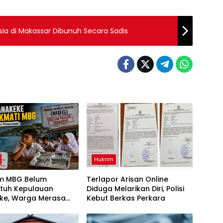
a di Makassar Dibunuh Secara Sadis
Hukrim
m MBG Belum
Terlapor Arisan Online
tuh Kepulauan
Diduga Melarikan Diri, Polisi
ke, Warga Merasa
Kebut Berkas Perkara
irikan