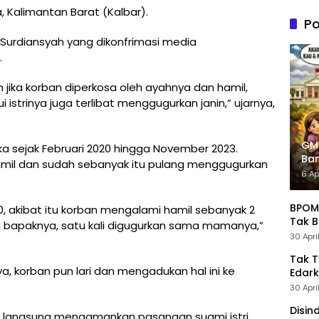
n PDIP
a, Kalimantan Barat (Kalbar).
Tung
Po
Kele
Surdiansyah yang dikonfrimasi media
Admin
.
n jika korban diperkosa oleh ayahnya dan hamil,
i istrinya juga terlibat menggugurkan janin,” ujarnya,
GM
eka sejak Februari 2020 hingga November 2023.
Ban
hamil dan sudah sebanyak itu pulang menggugurkan
Pre
6 Ap
BPOM 
20, akibat itu korban mengalami hamil sebanyak 2
Tak B
sama bapaknya, satu kali digugurkan sama mamanya,”
30 Apri
Tak 
 korban pun lari dan mengadukan hal ini ke
Edark
30 Apri
Disin
pun langsung mengamankan pasangan suami istri