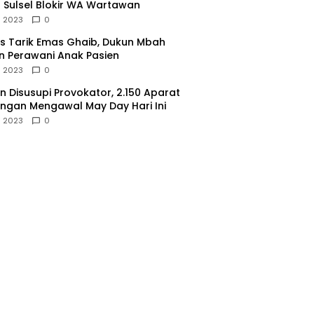
 Sulsel Blokir WA Wartawan
l 2023
0
 Tarik Emas Ghaib, Dukun Mbah
 Perawani Anak Pasien
l 2023
0
 Disusupi Provokator, 2.150 Aparat
gan Mengawal May Day Hari Ini
l 2023
0