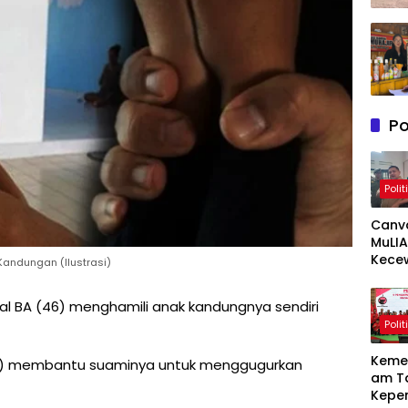
Po
Polit
Canv
MuLIA
Kece
 Kandungan (Ilustrasi)
Berat
Resp
sial BA (46) menghamili anak kandungnya sendiri
Appi 
Polit
RT/RW
Meny
Keme
(45) membantu suaminya untuk menggugurkan
am T
Kepe