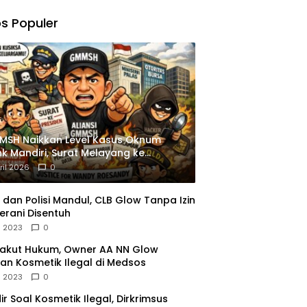
,
gu
s Populer
ngkapan
istrasi
MSH Naikkan Level Kasus Oknum
k Mandiri, Surat Melayang ke
siden
ril 2026
0
dan Polisi Mandul, CLB Glow Tanpa Izin
erani Disentuh
l 2023
0
Takut Hukum, Owner AA NN Glow
an Kosmetik Ilegal di Medsos
l 2023
0
dir Soal Kosmetik Ilegal, Dirkrimsus