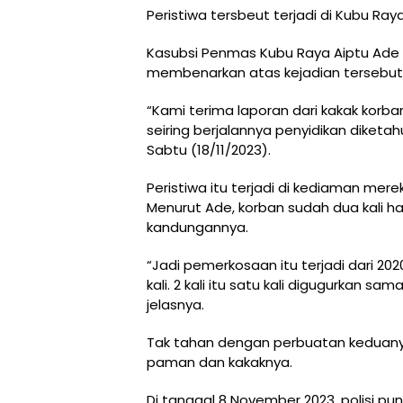
Peristiwa tersbeut terjadi di Kubu Ray
Kasubsi Penmas Kubu Raya Aiptu Ade 
membenarkan atas kejadian tersebut
“Kami terima laporan dari kakak korba
seiring berjalannya penyidikan diketahu
Sabtu (18/11/2023).
Peristiwa itu terjadi di kediaman mer
Menurut Ade, korban sudah dua kali 
kandungannya.
“Jadi pemerkosaan itu terjadi dari 20
kali. 2 kali itu satu kali digugurkan 
jelasnya.
Tak tahan dengan perbuatan keduanya,
paman dan kakaknya.
Di tanggal 8 November 2023, polisi 