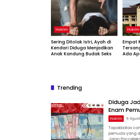
Hukrim
Hukrim
Sering Ditolak Istri, Ayah di
Empat M
Kendari Diduga Menjadikan
Tersang
Anak Kandung Budak Seks
Ada Ap
Sulsel?
Trending
Diduga Jad
Enam Pemu
Hukrim
6 Agus
Tapakbatas.com
pemuda yang did
Jalan Paccellek