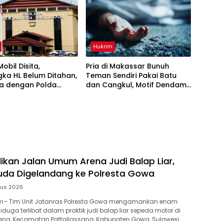
Hukrim
obil Disita,
Pria di Makassar Bunuh
ka HL Belum Ditahan,
Teman Sendiri Pakai Batu
a dengan Polda
dan Cangkul, Motif Dendam
Lama
ikan Jalan Umum Arena Judi Balap Liar,
da Digelandang ke Polresta Gowa
tus 2026
– Tim Unit Jatanras Polresta Gowa mengamankan enam
uga terlibat dalam praktik judi balap liar sepeda motor di
ang, Kecamatan Pattallassang, Kabupaten Gowa, Sulawesi