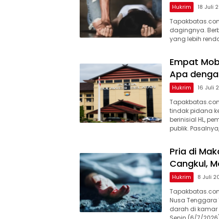
Hukrim
18 Juli 
Tapakbatas.com
dagingnya. Berbe
yang lebih rend
Empat Mobi
Apa dengan
Hukrim
16 Juli
Tapakbatas.com
tindak pidana k
berinisial HL, p
publik. Pasalnya
Pria di Ma
Cangkul, 
Hukrim
8 Juli 
Tapakbatas.com–
Nusa Tenggara 
darah di kamar 
Senin (6/7/2026