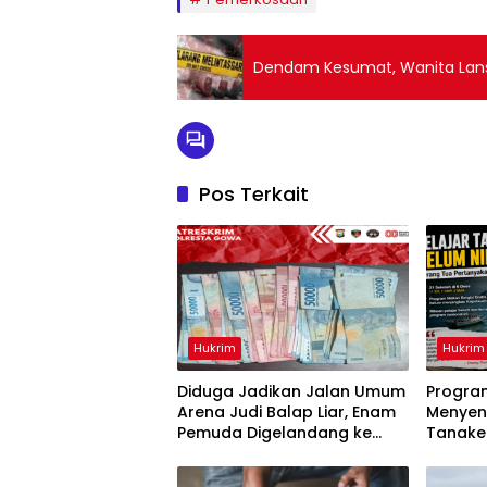
Dendam Kesumat, Wanita Lansi
Pos Terkait
Hukrim
Hukrim
Diduga Jadikan Jalan Umum
Progra
Arena Judi Balap Liar, Enam
Menyen
Pemuda Digelandang ke
Tanake
Polresta Gowa
Dianakt