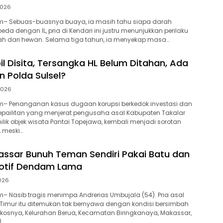
2026
– Sebuas-buasnya buaya, ia masih tahu siapa darah
da dengan IL, pria di Kendari ini justru menunjukkan perilaku
ah dari hewan. Selama tiga tahun, ia menyekap masa…
l Disita, Tersangka HL Belum Ditahan, Ada
 Polda Sulsel?
 2026
– Penanganan kasus dugaan korupsi berkedok investasi dan
epailitan yang menjerat pengusaha asal Kabupaten Takalar
emilik objek wisata Pantai Topejawa, kembali menjadi sorotan
, meski…
kassar Bunuh Teman Sendiri Pakai Batu dan
Motif Dendam Lama
2026
 Nasib tragis menimpa Andrerias Umbujala (54). Pria asal
Timur itu ditemukan tak bernyawa dengan kondisi bersimbah
kosnya, Kelurahan Berua, Kecamatan Biringkanaya, Makassar,
)…