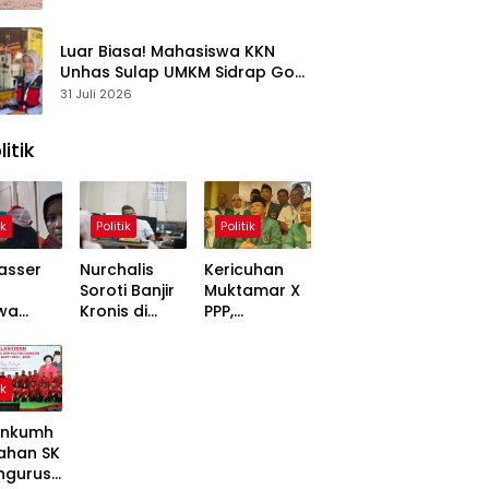
Kasus
Luar Biasa! Mahasiswa KKN
Unhas Sulap UMKM Sidrap Go
Digital dalam Hitungan Hari
31 Juli 2026
litik
ik
Politik
Politik
asser
Nurchalis
Kericuhan
Soroti Banjir
Muktamar X
wa
Kronis di
PPP,
,
Tripa, Warga
Mardiono
ons
Nagan Raya
Bawa Kasus
Soal
Butuh Solusi
ke Polisi
ik
 Dinilai
Permanen
inggung
nkumh
ahan SK
ngurusa