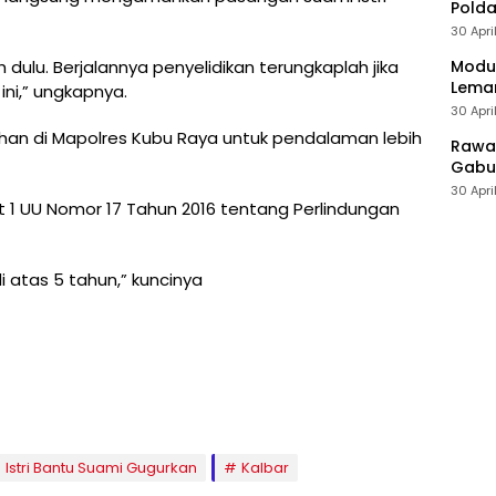
Polda
30 Apri
Modus
dulu. Berjalannya penyelidikan terungkaplah jika
Leman
ini,” ungkapnya.
30 Apri
itahan di Mapolres Kubu Raya untuk pendalaman lebih
Rawan
Gabun
30 Apri
t 1 UU Nomor 17 Tahun 2016 tentang Perlindungan
 atas 5 tahun,” kuncinya
Istri Bantu Suami Gugurkan
Kalbar