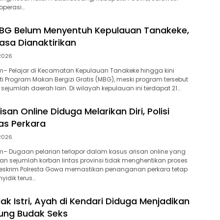
operasi…
BG Belum Menyentuh Kepulauan Tanakeke,
sa Dianaktirikan
 2026
– Pelajar di Kecamatan Kepulauan Tanakeke hingga kini
 Program Makan Bergizi Gratis (MBG), meski program tersebut
i sejumlah daerah lain. Di wilayah kepulauan ini terdapat 21…
isan Online Diduga Melarikan Diri, Polisi
as Perkara
 2026
– Dugaan pelarian terlapor dalam kasus arisan online yang
n sejumlah korban lintas provinsi tidak menghentikan proses
reskrim Polresta Gowa memastikan penanganan perkara tetap
yidik terus…
lak Istri, Ayah di Kendari Diduga Menjadikan
ung Budak Seks