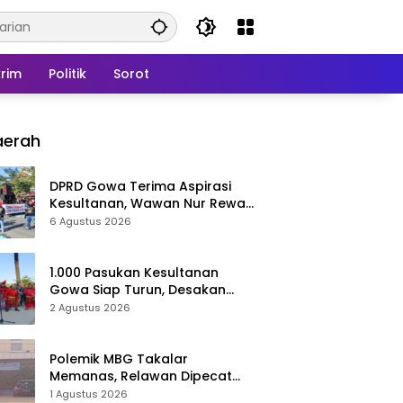
rim
Politik
Sorot
aerah
DPRD Gowa Terima Aspirasi
Kesultanan, Wawan Nur Rewa
Apresiasi Polresta Gowa
6 Agustus 2026
1.000 Pasukan Kesultanan
Gowa Siap Turun, Desakan
Cabut Perda LAD Menguat
2 Agustus 2026
Polemik MBG Takalar
Memanas, Relawan Dipecat
Sepihak? BGN Mulai Bongkar
1 Agustus 2026