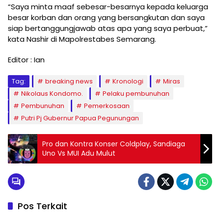
“Saya minta maaf sebesar-besarnya kepada keluarga
besar korban dan orang yang bersangkutan dan saya
siap bertanggungjawab atas apa yang saya perbuat,”
kata Nashir di Mapolrestabes Semarang.
Editor : Ian
Tag:
breaking news
Kronologi
Miras
Nikolaus Kondomo.
Pelaku pembunuhan
Pembunuhan
Pemerkosaan
Putri Pj Gubernur Papua Pegunungan
Pro dan Kontra Konser Coldplay, Sandiaga
Uno Vs MUI Adu Mulut
Pos Terkait