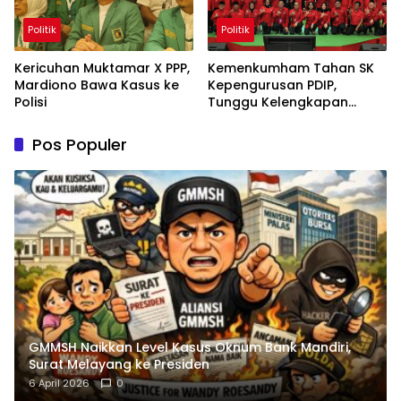
Politik
Politik
Kericuhan Muktamar X PPP,
Kemenkumham Tahan SK
Mardiono Bawa Kasus ke
Kepengurusan PDIP,
Polisi
Tunggu Kelengkapan
Administrasi
Pos Populer
GMMSH Naikkan Level Kasus Oknum Bank Mandiri,
Surat Melayang ke Presiden
6 April 2026
0