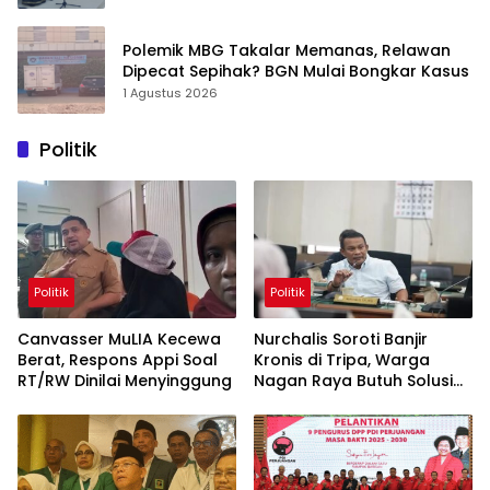
Polemik MBG Takalar Memanas, Relawan
Dipecat Sepihak? BGN Mulai Bongkar Kasus
1 Agustus 2026
Politik
Politik
Politik
Canvasser MuLIA Kecewa
Nurchalis Soroti Banjir
Berat, Respons Appi Soal
Kronis di Tripa, Warga
RT/RW Dinilai Menyinggung
Nagan Raya Butuh Solusi
Permanen