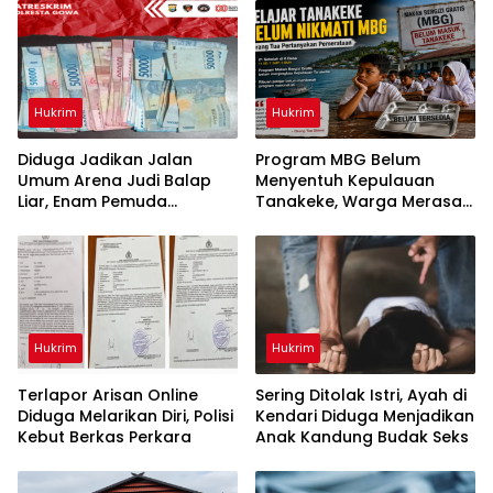
Hukrim
Hukrim
Diduga Jadikan Jalan
Program MBG Belum
Umum Arena Judi Balap
Menyentuh Kepulauan
Liar, Enam Pemuda
Tanakeke, Warga Merasa
Digelandang ke Polresta
Dianaktirikan
Gowa
Hukrim
Hukrim
Terlapor Arisan Online
Sering Ditolak Istri, Ayah di
Diduga Melarikan Diri, Polisi
Kendari Diduga Menjadikan
Kebut Berkas Perkara
Anak Kandung Budak Seks