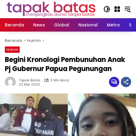
Langsung
ke
konten
Beranda
News
Global
Nasional
Metro
So
Beranda
Hukrim
Hukrim
Begini Kronologi Pembunuhan Anak
Pj Gubernur Papua Pegunungan
Tapak Batas
3 Min Baca
23 Mei 2023