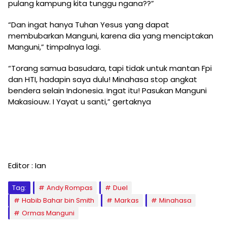
pulang kampung kita tunggu ngana??”
“Dan ingat hanya Tuhan Yesus yang dapat
membubarkan Manguni, karena dia yang menciptakan
Manguni,” timpalnya lagi.
“Torang samua basudara, tapi tidak untuk mantan Fpi
dan HTI, hadapin saya dulu! Minahasa stop angkat
bendera selain Indonesia. Ingat itu! Pasukan Manguni
Makasiouw. I Yayat u santi,” gertaknya
Editor : Ian
Tag:
Andy Rompas
Duel
Habib Bahar bin Smith
Markas
Minahasa
Ormas Manguni