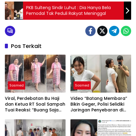
PKB Sulteng Sindir Luhut : Dia Hanya Bela
Pemodal Tak Peduli Rakyat Meninggal
Pos Terkait
Sosmed
Sosmed
Viral, Perdebatan Bu Haji
Video “Batang Membara”
dan Ketua RT Soal Sampah
Bikin Geger, Polisi Selidiki
Tuai Reaksi: “Buang Saja
Jaringan Penyebaran di
Depan Kantor Wali Kota”
Telegram