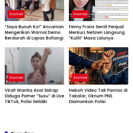
Sosmed
Sosmed
“Saya Bunuh Ko!” Ancaman
Fenny Frans Sentil Penjual
Mengerikan Warnai Demo
Merkuri, Netizen Langsung
Berdarah di Lapas Bollangi
“Kuliti” Masa Lalunya
Sosmed
Sosmed
Viral! Wanita Asal Sidrap
Heboh Video Tak Pantas di
Diduga Pamer “Susu” di Live
Takalar, Oknum PNS
TikTok, Polisi Selidiki
Diamankan Polisi