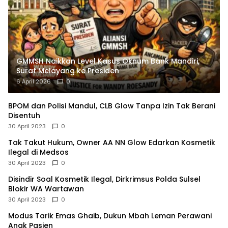
GMMSH Naikkan Level Kasus Oknum Bank Mandiri,
Surat Melayang ke Presiden
6 April 2026
0
BPOM dan Polisi Mandul, CLB Glow Tanpa Izin Tak Berani
Disentuh
30 April 2023
0
Tak Takut Hukum, Owner AA NN Glow Edarkan Kosmetik
Ilegal di Medsos
30 April 2023
0
Disindir Soal Kosmetik Ilegal, Dirkrimsus Polda Sulsel
Blokir WA Wartawan
30 April 2023
0
Modus Tarik Emas Ghaib, Dukun Mbah Leman Perawani
Anak Pasien