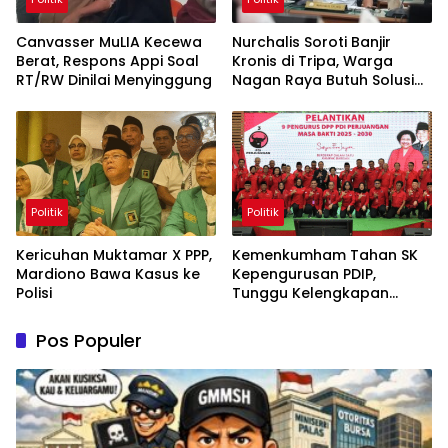
Canvasser MuLIA Kecewa
Nurchalis Soroti Banjir
Berat, Respons Appi Soal
Kronis di Tripa, Warga
RT/RW Dinilai Menyinggung
Nagan Raya Butuh Solusi
Permanen
Politik
Politik
Kericuhan Muktamar X PPP,
Kemenkumham Tahan SK
Mardiono Bawa Kasus ke
Kepengurusan PDIP,
Polisi
Tunggu Kelengkapan
Administrasi
Pos Populer