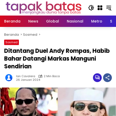
Langsung
ke
konten
Beranda
News
Global
Nasional
Metro
So
Beranda
Sosmed
Sosmed
Ditantang Duel Andy Rompas, Habib
Bahar Datangi Markas Manguni
Sendirian
Ian Cavalera
2 Min Baca
26 Januari 2024