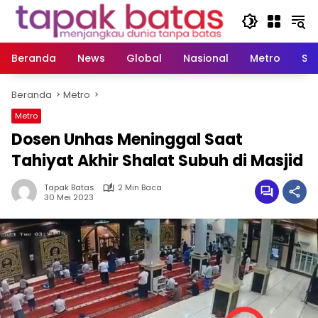
Langsung
ke
konten
Beranda
News
Global
Nasional
Metro
So
Beranda
Metro
Metro
Dosen Unhas Meninggal Saat
Tahiyat Akhir Shalat Subuh di Masjid
Tapak Batas
2 Min Baca
30 Mei 2023