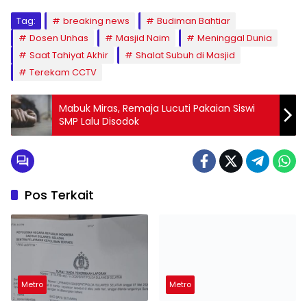
Tag:
breaking news
Budiman Bahtiar
Dosen Unhas
Masjid Naim
Meninggal Dunia
Saat Tahiyat Akhir
Shalat Subuh di Masjid
Terekam CCTV
Mabuk Miras, Remaja Lucuti Pakaian Siswi
SMP Lalu Disodok
Pos Terkait
Metro
Metro