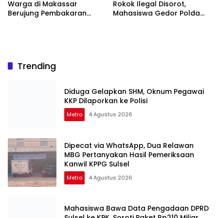
Warga di Makassar
Rokok Ilegal Disorot,
Berujung Pembakaran
Mahasiswa Gedor Polda
Motor Trail
Sulsel
Trending
Diduga Gelapkan SHM, Oknum Pegawai
KKP Dilaporkan ke Polisi
Metro
4 Agustus 2026
Dipecat via WhatsApp, Dua Relawan
MBG Pertanyakan Hasil Pemeriksaan
Kanwil KPPG Sulsel
Metro
4 Agustus 2026
Mahasiswa Bawa Data Pengadaan DPRD
Sulsel ke KPK, Soroti Paket Rp210 Miliar