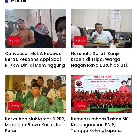
Politik
Politik
Politik
Canvasser MuLIA Kecewa
Nurchalis Soroti Banjir
Berat, Respons Appi Soal
Kronis di Tripa, Warga
RT/RW Dinilai Menyinggung
Nagan Raya Butuh Solusi
Permanen
Politik
Politik
Kericuhan Muktamar X PPP,
Kemenkumham Tahan SK
Mardiono Bawa Kasus ke
Kepengurusan PDIP,
Polisi
Tunggu Kelengkapan
Administrasi