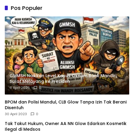
Pos Populer
GMMSH Naikkan Level Kasus Oknum Bank Mandiri,
Surat Melayang ke Presiden
6 April 2026
0
BPOM dan Polisi Mandul, CLB Glow Tanpa Izin Tak Berani
Disentuh
30 April 2023
0
Tak Takut Hukum, Owner AA NN Glow Edarkan Kosmetik
Ilegal di Medsos