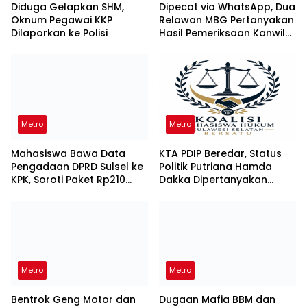
Diduga Gelapkan SHM,
Dipecat via WhatsApp, Dua
Oknum Pegawai KKP
Relawan MBG Pertanyakan
Dilaporkan ke Polisi
Hasil Pemeriksaan Kanwil
KPPG Sulsel
Metro
Metro
Mahasiswa Bawa Data
KTA PDIP Beredar, Status
Pengadaan DPRD Sulsel ke
Politik Putriana Hamda
KPK, Soroti Paket Rp210
Dakka Dipertanyakan
Miliar
Jelang PAW DPR RI
Metro
Metro
Bentrok Geng Motor dan
Dugaan Mafia BBM dan