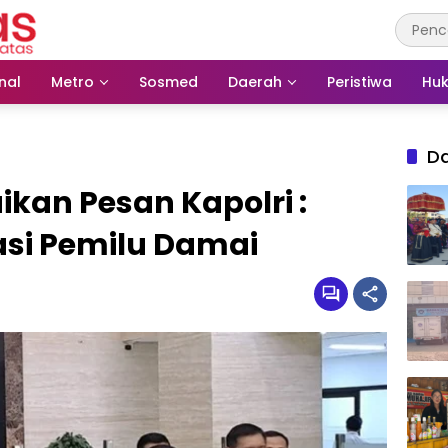
nal
Metro
Sosmed
Daerah
Peristiwa
Huk
D
kan Pesan Kapolri :
asi Pemilu Damai