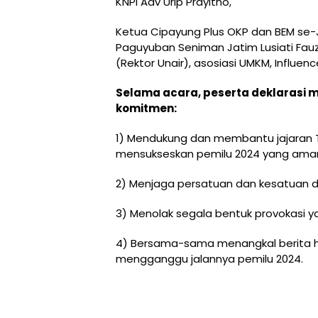
KNPI Adv Urip Prayitno,
Ketua Cipayung Plus OKP dan BEM se-J
Paguyuban Seniman Jatim Lusiati Fau
(Rektor Unair), asosiasi UMKM, Influen
Selama acara, peserta deklarasi 
komitmen:
1) Mendukung dan membantu jajaran 
mensukseskan pemilu 2024 yang aman 
2) Menjaga persatuan dan kesatuan d
3) Menolak segala bentuk provokasi
4) Bersama-sama menangkal berita h
mengganggu jalannya pemilu 2024.