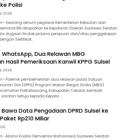
ke Polisi
us 2026
– Seorang oknum pegawai Kementerian Kelautan dan
berinisial BN dilaporkan ke Kepolisian Daerah Sulawesi Selatan
 atas dugaan tindak pidana penipuan dan/atau penggelapan
engan Sertifikat…
ia WhatsApp, Dua Relawan MBG
n Hasil Pemeriksaan Kanwil KPPG Sulsel
us 2026
– Polemik pemberhentian dua relawan pada Satuan
uhan Gizi (SPPG) Program Makan Bergizi Gratis (MBG)
Kecamatan Pattallassang, Kabupaten Takalar, kembali
i sorotan tertuju kepada Kepala…
 Bawa Data Pengadaan DPRD Sulsel ke
 Paket Rp210 Miliar
2026
 Aliansi Koalisi Demokrasi Mahasiswa Sulawesi Selatan