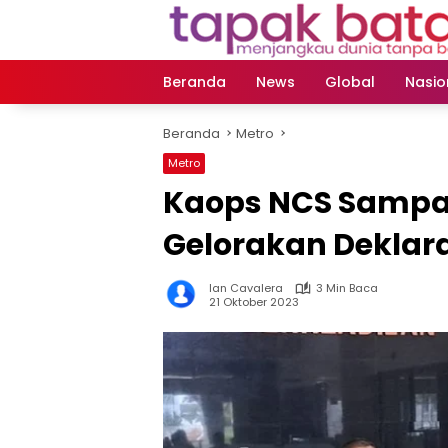
Langsung
ke
konten
Beranda
News
Global
Nasio
Beranda
Metro
Metro
Kaops NCS Sampai
Gelorakan Deklar
Ian Cavalera
3 Min Baca
21 Oktober 2023