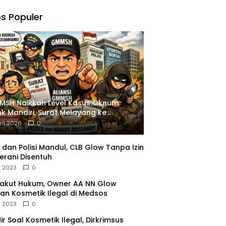
,
gu
s Populer
ngkapan
istrasi
MSH Naikkan Level Kasus Oknum
k Mandiri, Surat Melayang ke
siden
ril 2026
0
dan Polisi Mandul, CLB Glow Tanpa Izin
erani Disentuh
l 2023
0
Takut Hukum, Owner AA NN Glow
an Kosmetik Ilegal di Medsos
l 2023
0
dir Soal Kosmetik Ilegal, Dirkrimsus