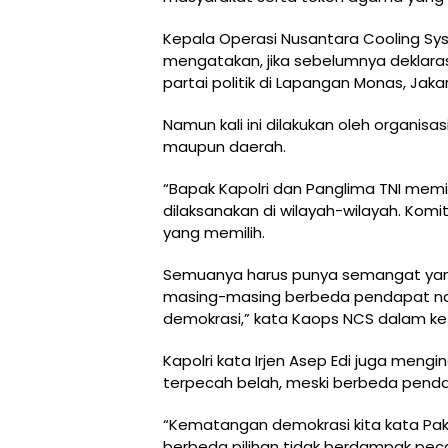
Kepala Operasi Nusantara Cooling Sys
mengatakan, jika sebelumnya deklaras
partai politik di Lapangan Monas, Jaka
Namun kali ini dilakukan oleh organi
maupun daerah.
“Bapak Kapolri dan Panglima TNI memin
dilaksanakan di wilayah-wilayah. Komit
yang memilih.
Semuanya harus punya semangat yang
masing-masing berbeda pendapat nam
demokrasi,” kata Kaops NCS dalam ket
Kapolri kata Irjen Asep Edi juga men
terpecah belah, meski berbeda penda
“Kematangan demokrasi kita kata Pak 
berbeda pilihan tidak berdampak pec