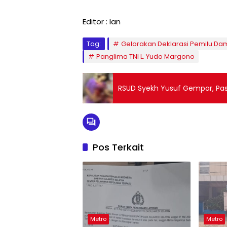
Editor : Ian
Tag:
Gelorakan Deklarasi Pemilu Da
Panglima TNI L. Yudo Margono
RSUD Syekh Yusuf Gempar, Pas
Pos Terkait
Metro
Metro