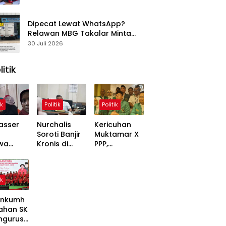
Dipecat Lewat WhatsApp?
Relawan MBG Takalar Minta
BGN Audit SPPG Kalabbirang 1
30 Juli 2026
litik
ik
Politik
Politik
asser
Nurchalis
Kericuhan
Soroti Banjir
Muktamar X
wa
Kronis di
PPP,
,
Tripa, Warga
Mardiono
ons
Nagan Raya
Bawa Kasus
Soal
Butuh Solusi
ke Polisi
ik
 Dinilai
Permanen
inggung
nkumh
ahan SK
ngurusa