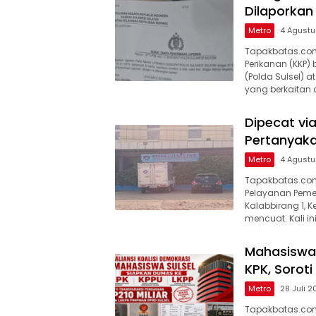
Dilaporkan 
Metro
4 Agust
Tapakbatas.com
Perikanan (KKP) 
(Polda Sulsel)
yang berkaitan d
Dipecat v
Pertanyaka
Metro
4 Agust
Tapakbatas.com
Pelayanan Pemen
Kalabbirang 1, 
mencuat. Kali in
Mahasiswa
KPK, Soroti
Metro
28 Juli 
Tapakbatas.com-