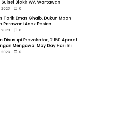
 Sulsel Blokir WA Wartawan
l 2023
0
 Tarik Emas Ghaib, Dukun Mbah
 Perawani Anak Pasien
l 2023
0
 Disusupi Provokator, 2.150 Aparat
gan Mengawal May Day Hari Ini
l 2023
0