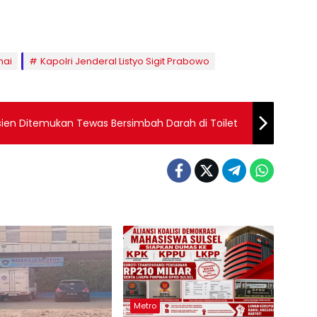
mai
Kapolri Jenderal Listyo Sigit Prabowo
ien Ditemukan Tewas Bersimbah Darah di Toilet
Metro