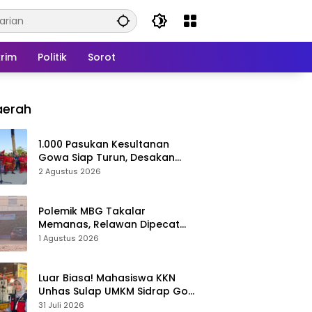
rim
Politik
Sorot
aerah
1.000 Pasukan Kesultanan
Gowa Siap Turun, Desakan
Cabut Perda LAD Menguat
2 Agustus 2026
Polemik MBG Takalar
Memanas, Relawan Dipecat
Sepihak? BGN Mulai Bongkar
1 Agustus 2026
Kasus
Luar Biasa! Mahasiswa KKN
Unhas Sulap UMKM Sidrap Go
Digital dalam Hitungan Hari
31 Juli 2026