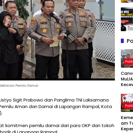
Po
Polit
Canv
MuLIA
Kece
Deklarasi Pemilu Damai
Berat
Resp
 Listyo Sigit Prabowo dan Panglima TNI Laksamana
Appi 
Polit
Pemilu Aman dan Damai di Lapangan Rampal, Kota
RT/RW
Meny
).
Keme
am T
at komitmen pemilu damai dari para OKP dan tokoh
Kepe
hadir di Lapangan Rampal.