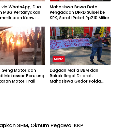
t via WhatsApp, Dua
Mahasiswa Bawa Data
n MBG Pertanyakan
Pengadaan DPRD Sulsel ke
emeriksaan Kanwil
KPK, Soroti Paket Rp210 Miliar
lsel
Metro
k Geng Motor dan
Dugaan Mafia BBM dan
di Makassar Berujung
Rokok Ilegal Disorot,
aran Motor Trail
Mahasiswa Gedor Polda
Sulsel
lapkan SHM, Oknum Pegawai KKP