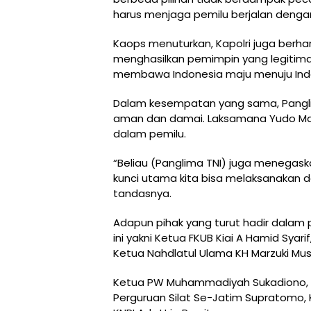
harus menjaga pemilu berjalan deng
Kaops menuturkan, Kapolri juga berha
menghasilkan pemimpin yang legitimat
membawa Indonesia maju menuju Ind
Dalam kesempatan yang sama, Pangli
aman dan damai. Laksamana Yudo Marg
dalam pemilu.
“Beliau (Panglima TNI) juga menegask
kunci utama kita bisa melaksanakan 
tandasnya.
Adapun pihak yang turut hadir dalam 
ini yakni Ketua FKUB Kiai A Hamid Syar
Ketua Nahdlatul Ulama KH Marzuki Mu
Ketua PW Muhammadiyah Sukadiono, K
Perguruan Silat Se-Jatim Supratomo, 