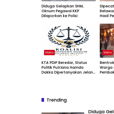
Diduga Gelapkan SHM,
Dipeca
Oknum Pegawai KKP
Relawa
Dilaporkan ke Polisi
Hasil P
KPPG Su
Metro
Metro
KTA PDIP Beredar, Status
Bentro
Politik Putriana Hamda
Warga 
Dakka Dipertanyakan Jelang
Pembak
PAW DPR RI
Trending
Diduga Ge