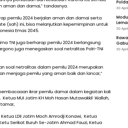
Polda
an aman dan damai,” tandasnya.
30 Apri
Modus
rap pemilu 2024 berjalan aman dan damai serta
Leman
e (sah) ini, bisa melanjutkan kepemimpinan untuk
30 Apri
onesia Emas 2045.
Rawan
ma TNI juga berharap pemilu 2024 berlangsung
Gabun
ono juga menegaskan soal netralitas Polri-TNI
30 Apri
an soal netralitas dalam pemilu 2024 merupakan
dan menjaga pemilu yang aman baik dan lancar,”
pembacaaan ikrar pemilu damai dalam kegiatan kali
if, Ketua MUI Jatim KH Moh Hasan Mutawakkil ‘Alallah,
stamar,
etua LDII Jatim Moch Amrodji Konawi, Ketua
Ketu Serikat Buruh Se-Jatim Ahmad Fauzi, Ketua