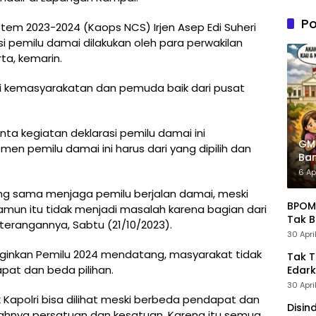
n PDIP
Tung
Po
tem 2023-2024 (Kaops NCS) Irjen Asep Edi Suheri
Kele
i pemilu damai dilakukan oleh para perwakilan
Admin
rta, kemarin.
sasi kemasyarakatan dan pemuda baik dari pusat
ta kegiatan deklarasi pemilu damai ini
GM
men pemilu damai ini harus dari yang dipilih dan
Ban
Pre
6 Ap
 sama menjaga pemilu berjalan damai, meski
BPOM 
un itu tidak menjadi masalah karena bagian dari
Tak B
erangannya, Sabtu (21/10/2023).
30 Apri
ginginkan Pemilu 2024 mendatang, masyarakat tidak
Tak 
pat dan beda pilihan.
Edark
30 Apri
Kapolri bisa dilihat meski berbeda pendapat dan
Disin
ahnya persatuan dan kesatuan. Karena itu semua