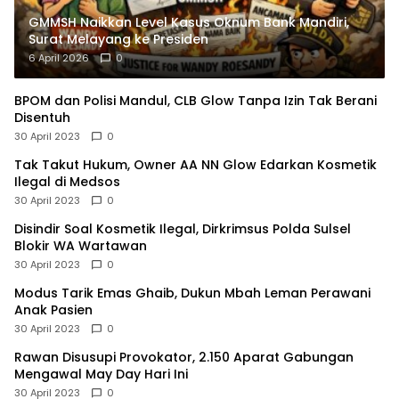
GMMSH Naikkan Level Kasus Oknum Bank Mandiri,
Surat Melayang ke Presiden
6 April 2026
0
BPOM dan Polisi Mandul, CLB Glow Tanpa Izin Tak Berani
Disentuh
30 April 2023
0
Tak Takut Hukum, Owner AA NN Glow Edarkan Kosmetik
Ilegal di Medsos
30 April 2023
0
Disindir Soal Kosmetik Ilegal, Dirkrimsus Polda Sulsel
Blokir WA Wartawan
30 April 2023
0
Modus Tarik Emas Ghaib, Dukun Mbah Leman Perawani
Anak Pasien
30 April 2023
0
Rawan Disusupi Provokator, 2.150 Aparat Gabungan
Mengawal May Day Hari Ini
30 April 2023
0