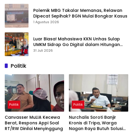
Polemik MBG Takalar Memanas, Relawan
Dipecat Sepihak? BGN Mulai Bongkar Kasus
1 Agustus 2026
Luar Biasa! Mahasiswa KKN Unhas Sulap
UMKM Sidrap Go Digital dalam Hitungan
Hari
31 Juli 2026
Politik
Politik
Politik
Canvasser MuLIA Kecewa
Nurchalis Soroti Banjir
Berat, Respons Appi Soal
Kronis di Tripa, Warga
RT/RW Dinilai Menyinggung
Nagan Raya Butuh Solusi