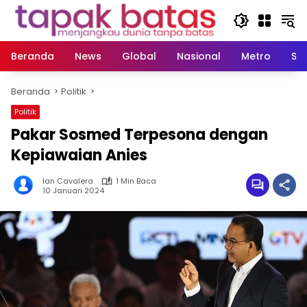
Langsung
ke
konten
Beranda
News
Global
Nasional
Metro
So
Beranda
Politik
Politik
Pakar Sosmed Terpesona dengan
Kepiawaian Anies
Ian Cavalera
1 Min Baca
10 Januari 2024