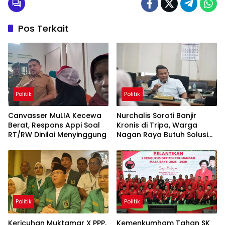
Pos Terkait
Politik
Politik
Canvasser MuLIA Kecewa
Nurchalis Soroti Banjir
Berat, Respons Appi Soal
Kronis di Tripa, Warga
RT/RW Dinilai Menyinggung
Nagan Raya Butuh Solusi
Permanen
Politik
Politik
Kericuhan Muktamar X PPP,
Kemenkumham Tahan SK