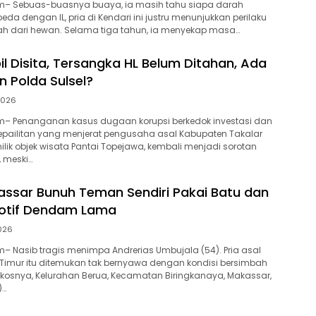
– Sebuas-buasnya buaya, ia masih tahu siapa darah
da dengan IL, pria di Kendari ini justru menunjukkan perilaku
ah dari hewan. Selama tiga tahun, ia menyekap masa…
l Disita, Tersangka HL Belum Ditahan, Ada
 Polda Sulsel?
 2026
– Penanganan kasus dugaan korupsi berkedok investasi dan
epailitan yang menjerat pengusaha asal Kabupaten Takalar
emilik objek wisata Pantai Topejawa, kembali menjadi sorotan
, meski…
kassar Bunuh Teman Sendiri Pakai Batu dan
Motif Dendam Lama
2026
 Nasib tragis menimpa Andrerias Umbujala (54). Pria asal
Timur itu ditemukan tak bernyawa dengan kondisi bersimbah
kosnya, Kelurahan Berua, Kecamatan Biringkanaya, Makassar,
)…