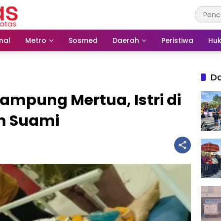
nal
Metro
Sosmed
Daerah
Peristiwa
Huk
D
Kampung Mertua, Istri di
m Suami