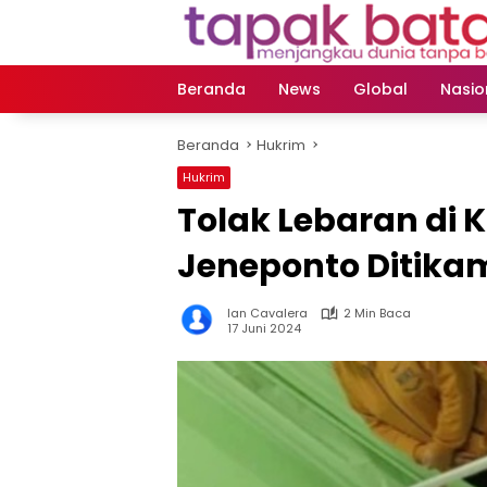
Langsung
ke
konten
Beranda
News
Global
Nasio
Beranda
Hukrim
Hukrim
Tolak Lebaran di 
Jeneponto Ditika
Ian Cavalera
2 Min Baca
17 Juni 2024