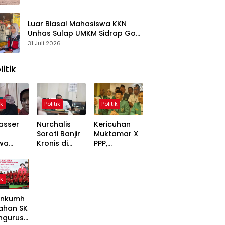
Kasus
Luar Biasa! Mahasiswa KKN
Unhas Sulap UMKM Sidrap Go
Digital dalam Hitungan Hari
31 Juli 2026
litik
ik
Politik
Politik
asser
Nurchalis
Kericuhan
Soroti Banjir
Muktamar X
wa
Kronis di
PPP,
,
Tripa, Warga
Mardiono
ons
Nagan Raya
Bawa Kasus
Soal
Butuh Solusi
ke Polisi
ik
 Dinilai
Permanen
inggung
nkumh
ahan SK
ngurusa