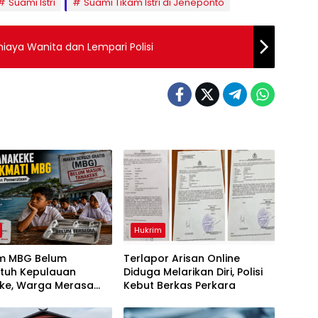
Suami Istri
Suami Tikam Istri di Jeneponto
iaya Wanita dan Lempari Polisi
Hukrim
m MBG Belum
Terlapor Arisan Online
tuh Kepulauan
Diduga Melarikan Diri, Polisi
ke, Warga Merasa
Kebut Berkas Perkara
irikan