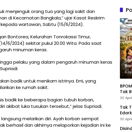
n PDIP
Tung
Po
k menjenguk orang tua yang lagi sakit dan
Kele
n di Kecamatan Bangkala,” ujar Kasat Reskrim
Admin
, kepada wartawan, Sabtu (15/6/2024).
gan Bontorea, Kelurahan Tonrokassi Timur,
/6/2024) sekitar pukul 20.00 Wita. Pada saat
ngaruh minuman keras.
GM
hingga pelaku yang dalam pengaruh minuman keras
Ban
upriadi.
Pre
6 Ap
an badik untuk menikam istrinya. Erni, yang
BPOM 
arikan ke rumah sakit.
Tak B
30 Apri
is badik ke beberapa bagian tubuh korban,
 akibat luka tusukan tersebut,” jelas Supriadi.
Tak 
Edark
langsung melarikan diri. Ayah korban sempat
30 Apri
 berhasil dan akhirnya melaporkan kejadian ini ke
Disin