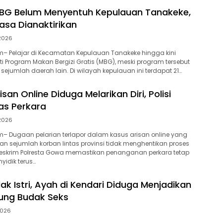
BG Belum Menyentuh Kepulauan Tanakeke,
sa Dianaktirikan
 2026
– Pelajar di Kecamatan Kepulauan Tanakeke hingga kini
 Program Makan Bergizi Gratis (MBG), meski program tersebut
i sejumlah daerah lain. Di wilayah kepulauan ini terdapat 21…
isan Online Diduga Melarikan Diri, Polisi
as Perkara
 2026
– Dugaan pelarian terlapor dalam kasus arisan online yang
n sejumlah korban lintas provinsi tidak menghentikan proses
reskrim Polresta Gowa memastikan penanganan perkara tetap
yidik terus…
lak Istri, Ayah di Kendari Diduga Menjadikan
ung Budak Seks
2026