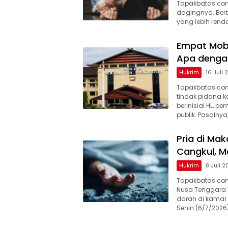
Tapakbatas.com
dagingnya. Berbe
yang lebih rend
Empat Mobi
Apa dengan
Hukrim
16 Juli
Tapakbatas.com
tindak pidana k
berinisial HL, p
publik. Pasalnya
Pria di Ma
Cangkul, 
Hukrim
8 Juli 
Tapakbatas.com–
Nusa Tenggara 
darah di kamar 
Senin (6/7/2026