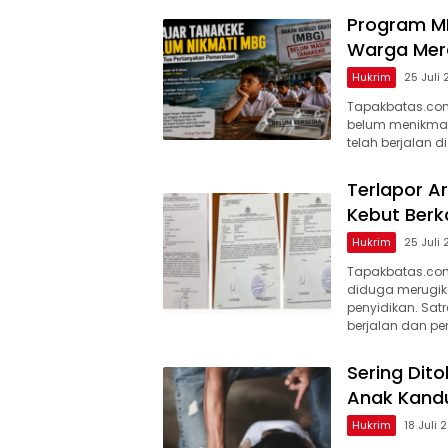
Program M
Warga Mera
Hukrim
25 Juli
Tapakbatas.com
belum menikmati
telah berjalan d
Terlapor Ar
Kebut Berk
Hukrim
25 Juli
Tapakbatas.com
diduga merugika
penyidikan. Sat
berjalan dan pen
Sering Dito
Anak Kand
Hukrim
18 Juli 