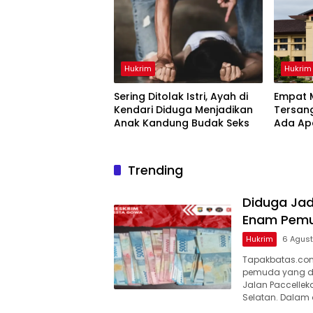
Hukrim
Hukrim
Sering Ditolak Istri, Ayah di
Empat M
Kendari Diduga Menjadikan
Tersang
Anak Kandung Budak Seks
Ada Ap
Sulsel?
Trending
Diduga Jad
Enam Pemu
Hukrim
6 Agus
Tapakbatas.com
pemuda yang did
Jalan Paccellek
Selatan. Dalam 