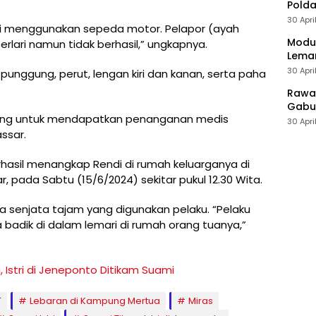
Polda
30 Apri
diri menggunakan sepeda motor. Pelapor (ayah
Modus
lari namun tidak berhasil,” ungkapnya.
Leman
30 Apri
unggung, perut, lengan kiri dan kanan, serta paha
Rawan
Gabun
ewang untuk mendapatkan penanganan medis
30 Apri
ssar
.
rhasil menangkap Rendi di rumah keluarganya di
ada Sabtu (15/6/2024) sekitar pukul 12.30 Wita.
pa senjata tajam yang digunakan pelaku. “Pelaku
badik di dalam lemari di rumah orang tuanya,”
 Istri di Jeneponto Ditikam Suami
T
Lebaran di Kampung Mertua
Miras