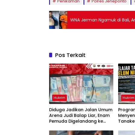
Penikaman
Polres Jeneponto
WNA Jerman Ngamuk di Bali, An
Pos Terkait
Hukrim
Hukrim
Diduga Jadikan Jalan Umum
Progra
Arena Judi Balap Liar, Enam
Menyen
Pemuda Digelandang ke
Tanake
Polresta Gowa
Dianakt