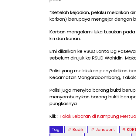
“Setelah kejadian, pelaku melarikan 
korban) berupaya mengejar dengan ber
Korban mengalami luka tusukan pada p
kiri dan kanan.
Erni dilarikan ke RSUD Lanto Dg Pas
sebelum dirujuk ke RSUD Wahidin
Maka
Polisi yang melakukan penyelidikan be
Kecamatan Mangarabombang, Takalar, p
Polisi juga menyita barang bukti beru
menyembunyikan barang bukti berupa 
pungkasnya
Klik :
Tolak Lebaran di Kampung Mertua,
Tag:
Badik
Jenepont
KDR