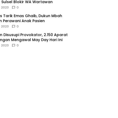
 Sulsel Blokir WA Wartawan
l 2023
0
 Tarik Emas Ghaib, Dukun Mbah
 Perawani Anak Pasien
l 2023
0
 Disusupi Provokator, 2.150 Aparat
gan Mengawal May Day Hari Ini
l 2023
0