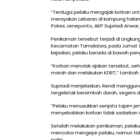
“Terduga pelaku mengajak korban untu
merayakan Lebaran di kampung halama
Polres Jeneponto, AKP Supriadi Anwar
Penikaman tersebut terjadi di Lingkun
Kecamatan Tamalatea, pada Jumat (14
kejadian, pelaku berada di bawah pe
“Korban menolak ajakan tersebut, se
marah dan melakukan KDRT,” tambah S
Supriadi menjelaskan, Rendi menggunak
tergeletak bersimbah darah, segera dil
“Pelaku menusukkan senjata tajam jen
menyebabkan korban tidak sadarkan diri
Setelah melakukan penikaman, pelaku 
mencoba mengejar pelaku, namun tidak
polisi.