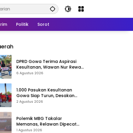
rim
Politik
Sorot
aerah
DPRD Gowa Terima Aspirasi
Kesultanan, Wawan Nur Rewa
Apresiasi Polresta Gowa
6 Agustus 2026
1.000 Pasukan Kesultanan
Gowa Siap Turun, Desakan
Cabut Perda LAD Menguat
2 Agustus 2026
Polemik MBG Takalar
Memanas, Relawan Dipecat
Sepihak? BGN Mulai Bongkar
1 Agustus 2026