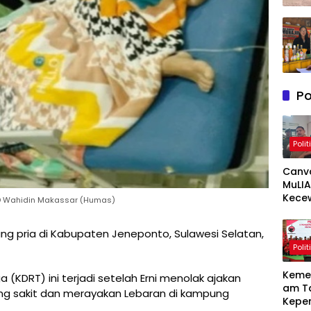
Po
Polit
Canv
MuLIA
Kece
D Wahidin Makassar (Humas)
Berat
Resp
ang pria di Kabupaten Jeneponto, Sulawesi Selatan,
Appi 
Polit
RT/RW
Meny
Keme
(KDRT) ini terjadi setelah Erni menolak ajakan
am T
ng sakit dan merayakan Lebaran di kampung
Kepe