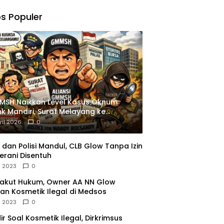
,
gu
s Populer
ngkapan
istrasi
MSH Naikkan Level Kasus Oknum
k Mandiri, Surat Melayang ke
siden
ril 2026
0
dan Polisi Mandul, CLB Glow Tanpa Izin
erani Disentuh
l 2023
0
Takut Hukum, Owner AA NN Glow
an Kosmetik Ilegal di Medsos
l 2023
0
dir Soal Kosmetik Ilegal, Dirkrimsus