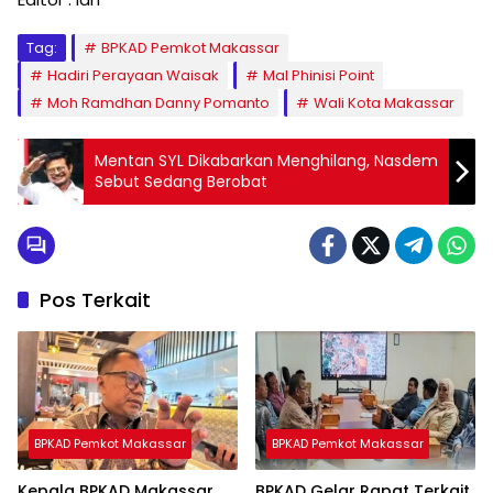
Tag:
BPKAD Pemkot Makassar
Hadiri Perayaan Waisak
Mal Phinisi Point
Moh Ramdhan Danny Pomanto
Wali Kota Makassar
Mentan SYL Dikabarkan Menghilang, Nasdem
Sebut Sedang Berobat
Pos Terkait
BPKAD Pemkot Makassar
BPKAD Pemkot Makassar
Kepala BPKAD Makassar
BPKAD Gelar Rapat Terkait