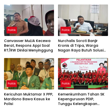
Politik
Politik
Canvasser MuLIA Kecewa
Nurchalis Soroti Banjir
Berat, Respons Appi Soal
Kronis di Tripa, Warga
RT/RW Dinilai Menyinggung
Nagan Raya Butuh Solusi
Permanen
Politik
Politik
Kericuhan Muktamar X PPP,
Kemenkumham Tahan SK
Mardiono Bawa Kasus ke
Kepengurusan PDIP,
Polisi
Tunggu Kelengkapan
Administrasi