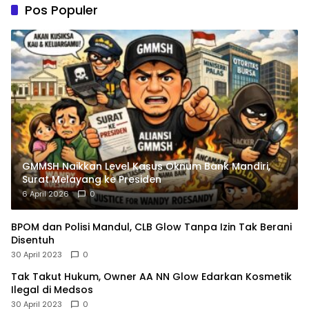
Pos Populer
GMMSH Naikkan Level Kasus Oknum Bank Mandiri,
Surat Melayang ke Presiden
6 April 2026
0
BPOM dan Polisi Mandul, CLB Glow Tanpa Izin Tak Berani
Disentuh
30 April 2023
0
Tak Takut Hukum, Owner AA NN Glow Edarkan Kosmetik
Ilegal di Medsos
30 April 2023
0