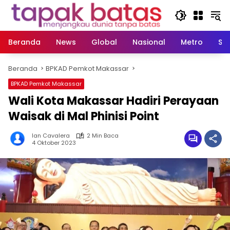
Langsung
ke
konten
Beranda
News
Global
Nasional
Metro
So
Beranda
BPKAD Pemkot Makassar
BPKAD Pemkot Makassar
Wali Kota Makassar Hadiri Perayaan
Waisak di Mal Phinisi Point
Ian Cavalera
2 Min Baca
4 Oktober 2023