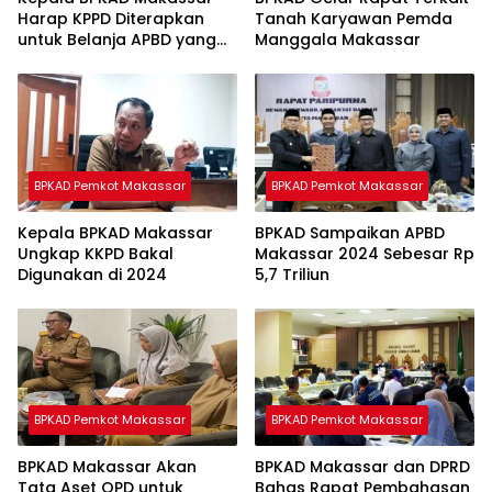
Harap KPPD Diterapkan
Tanah Karyawan Pemda
untuk Belanja APBD yang
Manggala Makassar
Lain
BPKAD Pemkot Makassar
BPKAD Pemkot Makassar
Kepala BPKAD Makassar
BPKAD Sampaikan APBD
Ungkap KKPD Bakal
Makassar 2024 Sebesar Rp
Digunakan di 2024
5,7 Triliun
BPKAD Pemkot Makassar
BPKAD Pemkot Makassar
BPKAD Makassar Akan
BPKAD Makassar dan DPRD
Tata Aset OPD untuk
Bahas Rapat Pembahasan