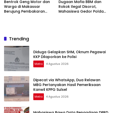
Bentrok Geng Motor dan
Dugaan Mafia BBM dan
Warga di Makassar
Rokok Ilegal Disorot,
Berujung Pembakaran
Mahasiswa Gedor Polda
Motor Trail
Sulsel
Trending
Diduga Gelapkan SHM, Oknum Pegawai
KKP Dilaporkan ke Polisi
Metro
4 Agustus 2026
Dipecat via WhatsApp, Dua Relawan
MBG Pertanyakan Hasil Pemeriksaan
Kanwil KPPG Sulsel
Metro
4 Agustus 2026
Mahasiswa Bawa Data Pengadaan DPRD