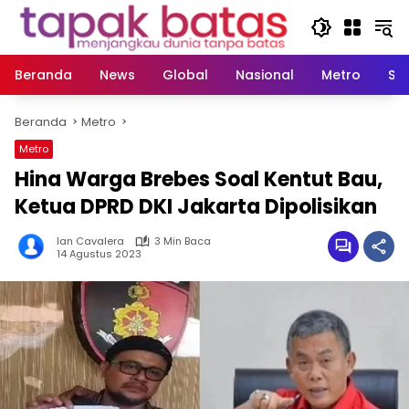
Langsung
ke
konten
Beranda
News
Global
Nasional
Metro
So
Beranda
Metro
Metro
Hina Warga Brebes Soal Kentut Bau,
Ketua DPRD DKI Jakarta Dipolisikan
Ian Cavalera
3 Min Baca
14 Agustus 2023