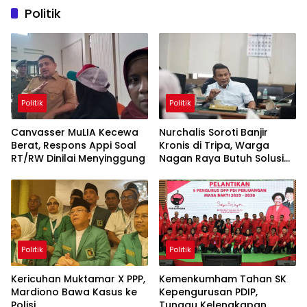
Politik
Politik
Politik
Canvasser MuLIA Kecewa
Nurchalis Soroti Banjir
Berat, Respons Appi Soal
Kronis di Tripa, Warga
RT/RW Dinilai Menyinggung
Nagan Raya Butuh Solusi
Permanen
Politik
Politik
Kericuhan Muktamar X PPP,
Kemenkumham Tahan SK
Mardiono Bawa Kasus ke
Kepengurusan PDIP,
Polisi
Tunggu Kelengkapan