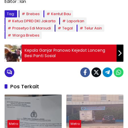
Editor : Ian
Tag:
Brebes
Kentut Bau
Ketua DPRD DKI Jakarta
Laporkan
Prasetyo Edi Marsudi
Tegal
Telur Asin
Warga Brebes
Kepala Ganjar Pranowo Kejedot Lonceng
Besi Panti Sosial
Pos Terkait
Metro
Metro