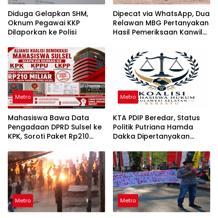
Diduga Gelapkan SHM,
Dipecat via WhatsApp, Dua
Oknum Pegawai KKP
Relawan MBG Pertanyakan
Dilaporkan ke Polisi
Hasil Pemeriksaan Kanwil
KPPG Sulsel
Metro
Metro
Mahasiswa Bawa Data
KTA PDIP Beredar, Status
Pengadaan DPRD Sulsel ke
Politik Putriana Hamda
KPK, Soroti Paket Rp210
Dakka Dipertanyakan
Miliar
Jelang PAW DPR RI
Metro
Metro