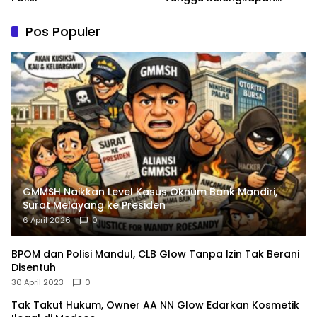
Administrasi
Pos Populer
GMMSH Naikkan Level Kasus Oknum Bank Mandiri,
Surat Melayang ke Presiden
6 April 2026
0
BPOM dan Polisi Mandul, CLB Glow Tanpa Izin Tak Berani
Disentuh
30 April 2023
0
Tak Takut Hukum, Owner AA NN Glow Edarkan Kosmetik