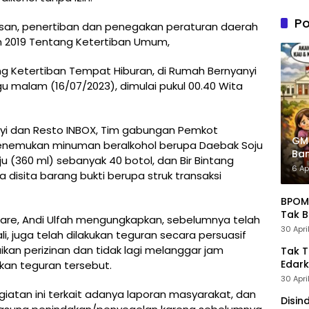
n PDIP
Tung
Po
san, penertiban dan penegakan peraturan daerah
Kele
n 2019 Tentang Ketertiban Umum,
Admin
g Ketertiban Tempat Hiburan, di Rumah Bernyanyi
u malam (16/07/2023), dimulai pukul 00.40 Wita
nyi dan Resto INBOX, Tim gabungan Pemkot
GM
menemukan minuman beralkohol berupa Daebak Soju
Ban
u (360 ml) sebanyak 40 botol, dan Bir Bintang
Pre
6 Ap
 disita barang bukti berupa struk transaksi
BPOM 
Tak B
epare, Andi Ulfah mengungkapkan, sebelumnya telah
30 Apri
i, juga telah dilakukan teguran secara persuasif
ikan perizinan dan tidak lagi melanggar jam
Tak 
Edark
kan teguran tersebut.
30 Apri
atan ini terkait adanya laporan masyarakat, dan
Disin