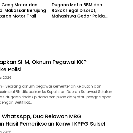
k Geng Motor dan
Dugaan Mafia BBM dan
di Makassar Berujung
Rokok Ilegal Disorot,
aran Motor Trail
Mahasiswa Gedor Polda
Sulsel
lapkan SHM, Oknum Pegawai KKP
ke Polisi
us 2026
– Seorang oknum pegawai Kementerian Kelautan dan
berinisial BN dilaporkan ke Kepolisian Daerah Sulawesi Selatan
 atas dugaan tindak pidana penipuan dan/atau penggelapan
engan Sertifikat…
ia WhatsApp, Dua Relawan MBG
n Hasil Pemeriksaan Kanwil KPPG Sulsel
us 2026