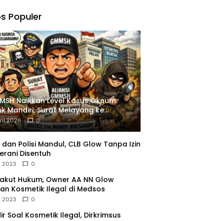
,
gu
s Populer
ngkapan
istrasi
MSH Naikkan Level Kasus Oknum
k Mandiri, Surat Melayang ke
siden
ril 2026
0
dan Polisi Mandul, CLB Glow Tanpa Izin
erani Disentuh
l 2023
0
Takut Hukum, Owner AA NN Glow
an Kosmetik Ilegal di Medsos
l 2023
0
dir Soal Kosmetik Ilegal, Dirkrimsus