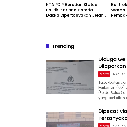
KTA PDIP Beredar, Status
Bentro
Politik Putriana Hamda
Warga 
Dakka Dipertanyakan Jelang
Pembak
PAW DPR RI
Trending
Diduga Ge
Dilaporkan 
Metro
4 Agust
Tapakbatas.com
Perikanan (KKP) 
(Polda Sulsel)
yang berkaitan d
Dipecat v
Pertanyaka
Metro
4 Agust