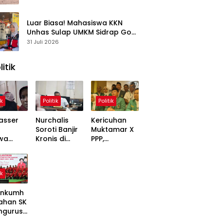
Kasus
Luar Biasa! Mahasiswa KKN
Unhas Sulap UMKM Sidrap Go
Digital dalam Hitungan Hari
31 Juli 2026
litik
ik
Politik
Politik
asser
Nurchalis
Kericuhan
Soroti Banjir
Muktamar X
wa
Kronis di
PPP,
,
Tripa, Warga
Mardiono
ons
Nagan Raya
Bawa Kasus
Soal
Butuh Solusi
ke Polisi
ik
 Dinilai
Permanen
inggung
nkumh
ahan SK
ngurusa