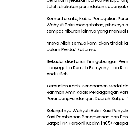
perlu kami jelaskan bahwa kenapa l
telah dilakukan penindakan sebanyak du
Sementara itu, Kabid Penegakan Per
Wahyufi Bakri mengatakan, pihaknya 
tempat hiburan lainnya yang menjual 
“Insya Allah semua kami akan tindak 
dalam Perda,” katanya.
Sekadar diketahui, Tim gabungan Pem
penyegelan Rumah Bernyanyi dan Resto 
Andi Ulfah,
Kemudian Kadis Penanaman Modal dan 
Rahmah Amir, Kadis Perdagangan Pare
Perundang-undangan Daerah Satpol P
Selanjutnya Wahyufi Bakri, Kasi Penyeli
Kasi Pembinaan Pengawasan dan Penyu
Satpol PP, Personil Kodim 1405/Parepa