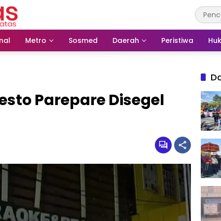
nal
Metro
Sosmed
Daerah
Peristiwa
Huk
D
esto Parepare Disegel