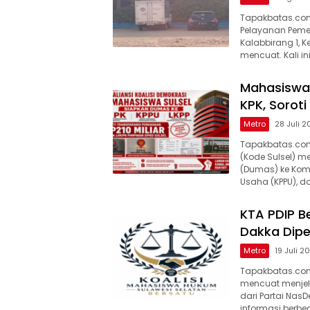
Tapakbatas.com
Pelayanan Pemen
Kalabbirang 1, 
mencuat. Kali in
Mahasiswa
KPK, Soroti
Metro
28 Juli 
Tapakbatas.com-
(Kode Sulsel) 
(Dumas) ke Komi
Usaha (KPPU), 
KTA PDIP B
Dakka Dipe
Metro
19 Juli 2
Tapakbatas.com–
mencuat menjel
dari Partai Nas
informasi berbe