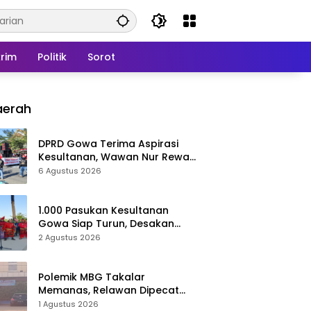
rim
Politik
Sorot
aerah
DPRD Gowa Terima Aspirasi
Kesultanan, Wawan Nur Rewa
Apresiasi Polresta Gowa
6 Agustus 2026
1.000 Pasukan Kesultanan
Gowa Siap Turun, Desakan
Cabut Perda LAD Menguat
2 Agustus 2026
Polemik MBG Takalar
Memanas, Relawan Dipecat
Sepihak? BGN Mulai Bongkar
1 Agustus 2026