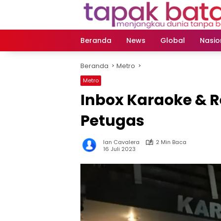
Langsung
ke
konten
Beranda
News
Global
Nasio
Beranda
Metro
Metro
Inbox Karaoke & R
Petugas
Ian Cavalera
2 Min Baca
16 Juli 2023