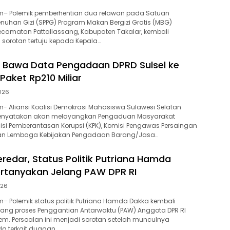
– Polemik pemberhentian dua relawan pada Satuan
uhan Gizi (SPPG) Program Makan Bergizi Gratis (MBG)
Kecamatan Pattallassang, Kabupaten Takalar, kembali
i sorotan tertuju kepada Kepala…
 Bawa Data Pengadaan DPRD Sulsel ke
 Paket Rp210 Miliar
2026
 Aliansi Koalisi Demokrasi Mahasiswa Sulawesi Selatan
menyatakan akan melayangkan Pengaduan Masyarakat
si Pemberantasan Korupsi (KPK), Komisi Pengawas Persaingan
dan Lembaga Kebijakan Pengadaan Barang/Jasa…
eredar, Status Politik Putriana Hamda
rtanyakan Jelang PAW DPR RI
026
 Polemik status politik Putriana Hamda Dakka kembali
ang proses Penggantian Antarwaktu (PAW) Anggota DPR RI
Dem. Persoalan ini menjadi sorotan setelah munculnya
da terkait dugaan…