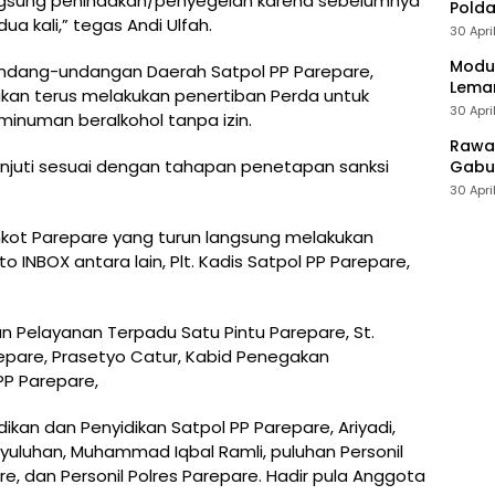
angsung penindakan/penyegelan karena sebelumnya
Polda
a kali,” tegas Andi Ulfah.
30 Apri
Modus
undang-undangan Daerah Satpol PP Parepare,
Leman
akan terus melakukan penertiban Perda untuk
30 Apri
minuman beralkohol tanpa izin.
Rawan
lanjuti sesuai dengan tahapan penetapan sanksi
Gabun
30 Apri
kot Parepare yang turun langsung melakukan
INBOX antara lain, Plt. Kadis Satpol PP Parepare,
Pelayanan Terpadu Satu Pintu Parepare, St.
pare, Prasetyo Catur, Kabid Penegakan
P Parepare,
dikan dan Penyidikan Satpol PP Parepare, Ariyadi,
luhan, Muhammad Iqbal Ramli, puluhan Personil
re, dan Personil Polres Parepare. Hadir pula Anggota