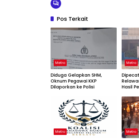
Pos Terkait
Metro
Metro
Diduga Gelapkan SHM,
Dipeca
Oknum Pegawai KKP
Relawa
Dilaporkan ke Polisi
Hasil P
KPPG Su
Metro
Metro