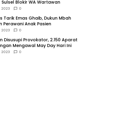
 Sulsel Blokir WA Wartawan
l 2023
0
 Tarik Emas Ghaib, Dukun Mbah
 Perawani Anak Pasien
l 2023
0
 Disusupi Provokator, 2.150 Aparat
gan Mengawal May Day Hari Ini
l 2023
0