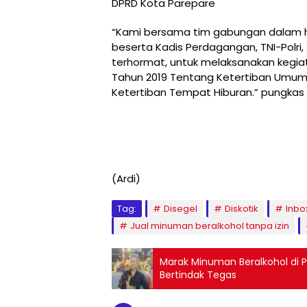
DPRD Kota Parepare
“Kami bersama tim gabungan dalam hal 
beserta Kadis Perdagangan, TNI-Polri
terhormat, untuk melaksanakan kegiat
Tahun 2019 Tentang Ketertiban Umum
Ketertiban Tempat Hiburan.” pungkas 
(Ardi)
Tag:
Disegel
Diskotik
Inbo
Jual minuman beralkohol tanpa izin
Marak Minuman Beralkohol di P
Bertindak Tegas