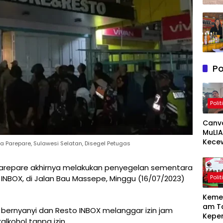
Po
Polit
Canv
MuLIA
Kece
a Parepare, Sulawesi Selatan, Disegel Petugas
Berat
Resp
Parepare akhirnya melakukan penyegelan sementara
Appi 
Polit
NBOX, di Jalan Bau Massepe, Minggu (16/07/2023)
RT/RW
Meny
Keme
am T
bernyanyi dan Resto INBOX melanggar izin jam
Kepe
lkohol tanpa izin.