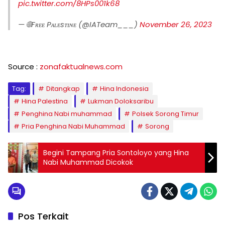
pic.twitter.com/8HPs001k68
— 🌐Fʀᴇᴇ Pᴀʟᴇsᴛɪɴᴇ (@IATeam___)
November 26, 2023
Source :
zonafaktualnews.com
Tag:
Ditangkap
Hina Indonesia
Hina Palestina
Lukman Doloksaribu
Penghina Nabi muhammad
Polsek Sorong Timur
Pria Penghina Nabi Muhammad
Sorong
Begini Tampang Pria Sontoloyo yang Hina
Nabi Muhammad Dicokok
Pos Terkait