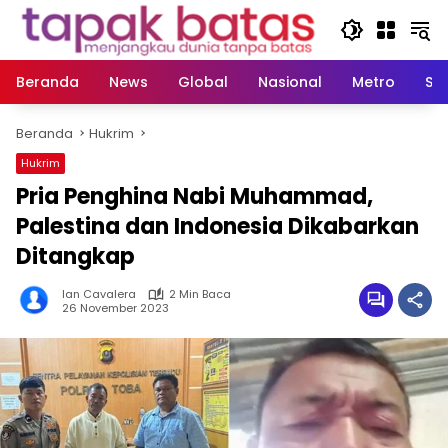
Langsung
ke
konten
Beranda
News
Global
Nasional
Metro
So
Beranda
Hukrim
Hukrim
Pria Penghina Nabi Muhammad,
Palestina dan Indonesia Dikabarkan
Ditangkap
Ian Cavalera
2 Min Baca
26 November 2023