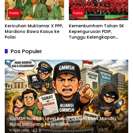
Politik
Politik
Kericuhan Muktamar X PPP,
Kemenkumham Tahan SK
Mardiono Bawa Kasus ke
Kepengurusan PDIP,
Polisi
Tunggu Kelengkapan
Administrasi
Pos Populer
GMMSH Naikkan Level Kasus Oknum Bank Mandiri,
Surat Melayang ke Presiden
6 April 2026
0