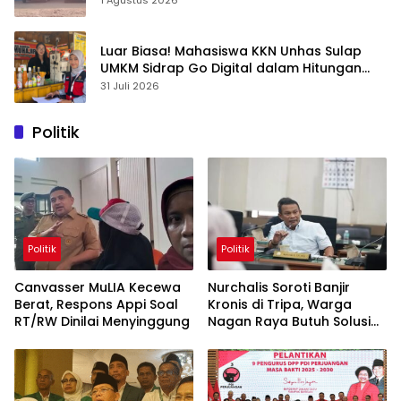
1 Agustus 2026
Luar Biasa! Mahasiswa KKN Unhas Sulap
UMKM Sidrap Go Digital dalam Hitungan
Hari
31 Juli 2026
Politik
Politik
Politik
Canvasser MuLIA Kecewa
Nurchalis Soroti Banjir
Berat, Respons Appi Soal
Kronis di Tripa, Warga
RT/RW Dinilai Menyinggung
Nagan Raya Butuh Solusi
Permanen