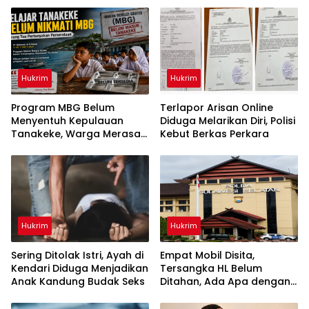
Hukrim
Hukrim
Program MBG Belum
Terlapor Arisan Online
Menyentuh Kepulauan
Diduga Melarikan Diri, Polisi
Tanakeke, Warga Merasa
Kebut Berkas Perkara
Dianaktirikan
Hukrim
Hukrim
Sering Ditolak Istri, Ayah di
Empat Mobil Disita,
Kendari Diduga Menjadikan
Tersangka HL Belum
Anak Kandung Budak Seks
Ditahan, Ada Apa dengan
Polda Sulsel?