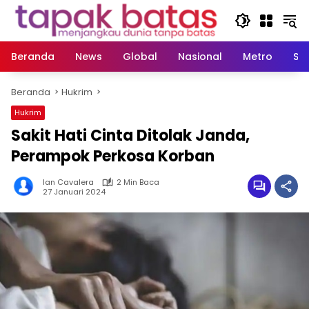
Langsung
ke
konten
Beranda
News
Global
Nasional
Metro
So
Beranda
Hukrim
Hukrim
Sakit Hati Cinta Ditolak Janda,
Perampok Perkosa Korban
Ian Cavalera
2 Min Baca
27 Januari 2024