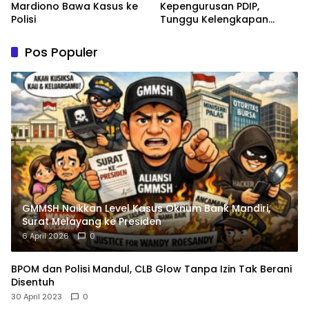
Mardiono Bawa Kasus ke
Kepengurusan PDIP,
Polisi
Tunggu Kelengkapan
Administrasi
Pos Populer
GMMSH Naikkan Level Kasus Oknum Bank Mandiri,
Surat Melayang ke Presiden
6 April 2026
0
BPOM dan Polisi Mandul, CLB Glow Tanpa Izin Tak Berani
Disentuh
30 April 2023
0