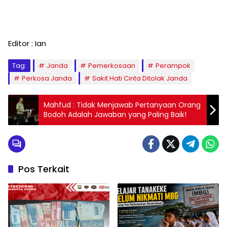
Editor : Ian
Tag:
Janda
Pemerkosaan
Perampok
Perkosa Janda
Sakit Hati Cinta Ditolak Janda
Mahfud : Tidak Menjawab Pertanyaan Orang
Bodoh Adalah Jawaban yang Paling Baik!
Pos Terkait