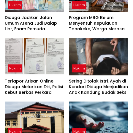
Hukrim
Hukrim
Diduga Jadikan Jalan
Program MBG Belum
Umum Arena Judi Balap
Menyentuh Kepulauan
Liar, Enam Pemuda
Tanakeke, Warga Merasa
Digelandang ke Polresta
Dianaktirikan
Gowa
Hukrim
Hukrim
Terlapor Arisan Online
Sering Ditolak Istri, Ayah di
Diduga Melarikan Diri, Polisi
Kendari Diduga Menjadikan
Kebut Berkas Perkara
Anak Kandung Budak Seks
Hukrim
Hukrim