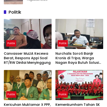
Politik
Politik
Politik
Canvasser MuLIA Kecewa
Nurchalis Soroti Banjir
Berat, Respons Appi Soal
Kronis di Tripa, Warga
RT/RW Dinilai Menyinggung
Nagan Raya Butuh Solusi
Permanen
Politik
Politik
Kericuhan Muktamar X PPP,
Kemenkumham Tahan SK