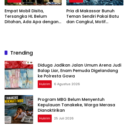
Empat Mobil Disita,
Pria di Makassar Bunuh
Tersangka HL Belum
Teman Sendiri Pakai Batu
Ditahan, Ada Apa dengan
dan Cangkul, Motif
Polda Sulsel?
Dendam Lama
Trending
Diduga Jadikan Jalan Umum Arena Judi
Balap Liar, Enam Pemuda Digelandang
ke Polresta Gowa
Hukrim
6 Agustus 2026
Program MBG Belum Menyentuh
Kepulauan Tanakeke, Warga Merasa
Dianaktirikan
Hukrim
25 Juli 2026