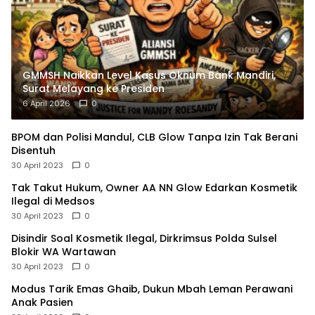
GMMSH Naikkan Level Kasus Oknum Bank Mandiri,
Surat Melayang ke Presiden
6 April 2026
0
BPOM dan Polisi Mandul, CLB Glow Tanpa Izin Tak Berani
Disentuh
30 April 2023
0
Tak Takut Hukum, Owner AA NN Glow Edarkan Kosmetik
Ilegal di Medsos
30 April 2023
0
Disindir Soal Kosmetik Ilegal, Dirkrimsus Polda Sulsel
Blokir WA Wartawan
30 April 2023
0
Modus Tarik Emas Ghaib, Dukun Mbah Leman Perawani
Anak Pasien