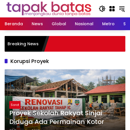
Langsung
ke
konten
Beranda
News
Global
Nasional
Metro
So
Dugaan
Breaking News
Kerugi
Korupsi Proyek
Sorot
Proyek Sekolah Rakyat Sinjai
Diduga Ada Permainan Kotor