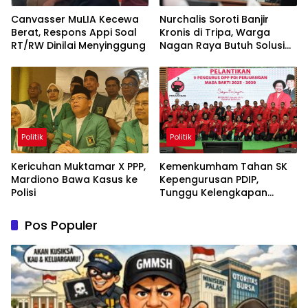
Canvasser MuLIA Kecewa
Nurchalis Soroti Banjir
Berat, Respons Appi Soal
Kronis di Tripa, Warga
RT/RW Dinilai Menyinggung
Nagan Raya Butuh Solusi
Permanen
Politik
Politik
Kericuhan Muktamar X PPP,
Kemenkumham Tahan SK
Mardiono Bawa Kasus ke
Kepengurusan PDIP,
Polisi
Tunggu Kelengkapan
Administrasi
Pos Populer