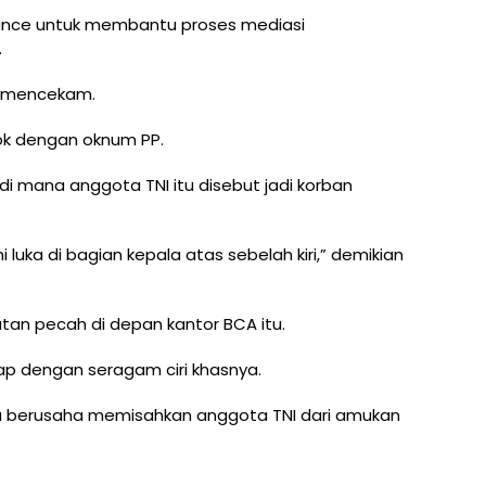
inance untuk membantu proses mediasi
.
an mencekam.
cok dengan oknum PP.
 di mana anggota TNI itu disebut jadi korban
uka di bagian kepala atas sebelah kiri,” demikian
butan pecah di depan kantor BCA itu.
ap dengan seragam ciri khasnya.
a berusaha memisahkan anggota TNI dari amukan