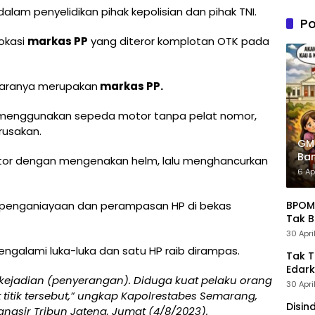
n PDIP
lam penyelidikan pihak kepolisian dan pihak TNI.
Tung
Po
Kele
okasi
markas PP
yang diteror komplotan OTK pada
Admin
antaranya merupakan
markas PP.
g menggunakan sepeda motor tanpa pelat nomor,
rusakan.
GM
Ban
otor dengan mengenakan helm, lalu menghancurkan
Pre
6 Ap
BPOM 
n penganiayaan dan perampasan HP di bekas
Tak B
30 Apri
mengalami luka-luka dan satu HP raib dirampas.
Tak 
Edark
si kejadian (penyerangan). Diduga kuat pelaku orang
30 Apri
itik tersebut,” ungkap Kapolrestabes Semarang,
Disin
angsir Tribun Jateng, Jumat (4/8/2023).