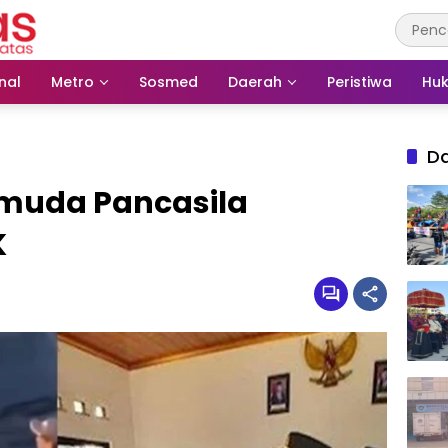
nal
Metro
Sosmed
Daerah
Peristiwa
Huk
D
muda Pancasila
K