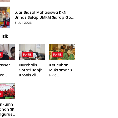
Kasus
Luar Biasa! Mahasiswa KKN
Unhas Sulap UMKM Sidrap Go
Digital dalam Hitungan Hari
31 Juli 2026
litik
ik
Politik
Politik
asser
Nurchalis
Kericuhan
Soroti Banjir
Muktamar X
wa
Kronis di
PPP,
,
Tripa, Warga
Mardiono
ons
Nagan Raya
Bawa Kasus
Soal
Butuh Solusi
ke Polisi
ik
 Dinilai
Permanen
inggung
nkumh
ahan SK
ngurusa