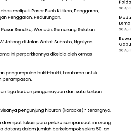
Polda
30 Apri
bes meliputi Pasar Buah Klitikan, Penggaron,
an Penggaron, Pedurungan.
Modus
Leman
 Pasar Sendiko, Wonodri, Semarang Selatan.
30 Apri
Rawan
W Jateng di Jalan Gatot Subroto, Ngaliyan.
Gabun
30 Apri
ma ini perparkirannya dikelola oleh ormas
an pengumpulan bukti-bukti, terutama untuk
n perampasan.
kan tiga korban penganiayaan dan satu korban
 Sisanya pengunjung hiburan (karaoke),” terangnya.
 di empat lokasi para pelaku sampai saat ini orang
 sama datang dalam jumlah berkelompok sekira 50-an