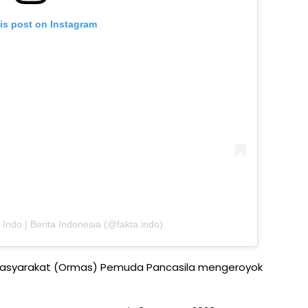
is post on Instagram
 Indo | Berita Indonesia (@fakta.indo)
 masyarakat (Ormas) Pemuda Pancasila mengeroyok