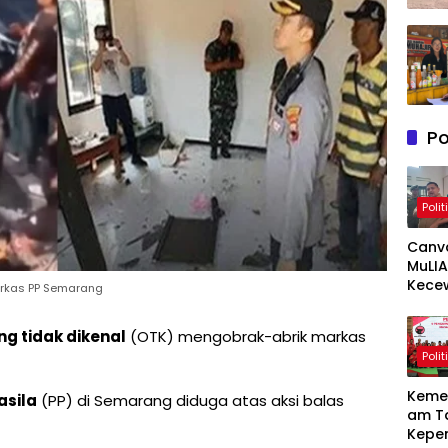
Po
Polit
Canv
MuLIA
Kece
arkas PP Semarang
Berat
Resp
ng tidak dikenal
(OTK) mengobrak-abrik markas
Appi 
Polit
RT/RW
Meny
Keme
sila
(PP) di Semarang diduga atas aksi balas
am T
Kepe