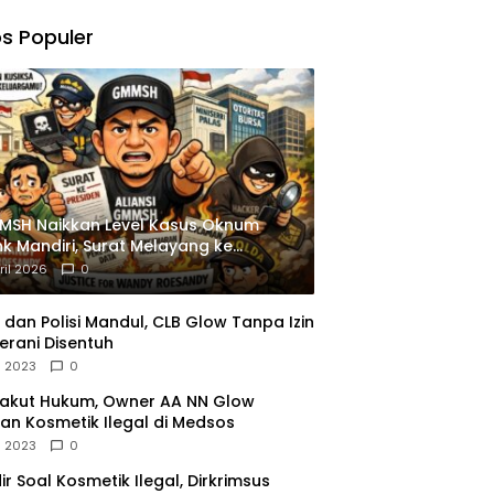
,
gu
s Populer
ngkapan
istrasi
MSH Naikkan Level Kasus Oknum
k Mandiri, Surat Melayang ke
siden
ril 2026
0
dan Polisi Mandul, CLB Glow Tanpa Izin
erani Disentuh
l 2023
0
Takut Hukum, Owner AA NN Glow
an Kosmetik Ilegal di Medsos
l 2023
0
dir Soal Kosmetik Ilegal, Dirkrimsus