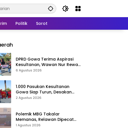
rim
Politik
Sorot
aerah
DPRD Gowa Terima Aspirasi
Kesultanan, Wawan Nur Rewa
Apresiasi Polresta Gowa
6 Agustus 2026
1.000 Pasukan Kesultanan
Gowa Siap Turun, Desakan
Cabut Perda LAD Menguat
2 Agustus 2026
Polemik MBG Takalar
Memanas, Relawan Dipecat
Sepihak? BGN Mulai Bongkar
1 Agustus 2026