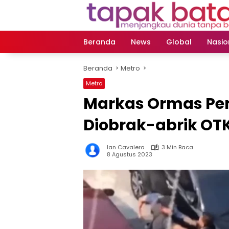
Langsung
ke
konten
Beranda
News
Global
Nasio
Beranda
Metro
Metro
Markas Ormas Pe
Diobrak-abrik OT
Ian Cavalera
3 Min Baca
8 Agustus 2023